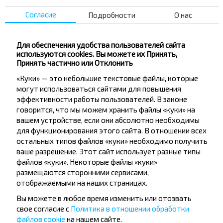
(3)
Согласие
Подробности
О нас
+262
Для обеспечения удобства пользователей сайта
261.82 BYN
используются cookies. Вы можете их Принять,
Принять частично или Отклонить
«Куки» — это небольшие текстовые файлы, которые
Чт, 6.08
могут использоваться сайтами для повышения
Белосток
Bialystok, bus station
22:30
эффективности работы пользователей. В законе
Организованная пересадка Варшава
говорится, что мы можем хранить файлы «куки» на
ч
мин
аэропорт Шопена, ожидание 1 час 55
13
10
мин
вашем устройстве, если они абсолютно необходимы
11:40
для функционирования этого сайта. В отношении всех
Берлин
Berlin central bus station
остальных типов файлов «куки» необходимо получить
Пт, 7.08
ваше разрешение. Этот сайт использует разные типы
файлов «куки». Некоторые файлы «куки»
(2)
4,0
(16)
размещаются сторонними сервисами,
отображаемыми на наших страницах.
+262
Вы можете в любое время изменить или отозвать
свое согласие с
Политика в отношении обработки
261.86 BYN
файлов cookie
на нашем сайте.