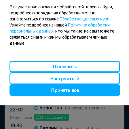
В случае дачи согласия с обработкой целевых Куки,
подробнее о порядке их обработки можно
Чт, 6.08
Белосток
Bialystok, bus station
ознакомиться по ссылке
22:30
Обработка целевых куки
.
Узнайте подробнее из нашей
Политики обработки
Организованная пересадка Краков,
ч
мин
17
25
ожидание 1 час 30 мин
персональных данных
, кто мы такие, как вы можете
15:55
связаться с нами и как мы обрабатываем личные
Берлин
Berlin Alt-Tegel
данные.
Пт, 7.08
(2)
Отклонить
+273
Настроить
273.27 BYN
Принять все
Чт, 6.08
Белосток
Bialystok, bus station
22:30
ч
мин
2 пересадки
16
00
14:30
Берлин
Berlin Central Station