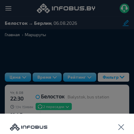
Белосток → Берлин
, 06.08.2026
Главная
Маршруты
Цена
Время
Рейтинг
Фильтр
Чт, 6.08
Белосток
Bialystok, bus station
22:30
ч
мин
2 пересадки
13
15
11:45
Берлин
Berlin Südkreuz
Пт, 7.08