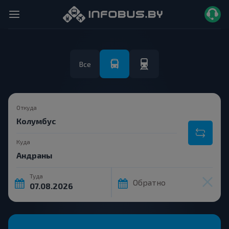
Все
Откуда
Куда
Туда
Обратно