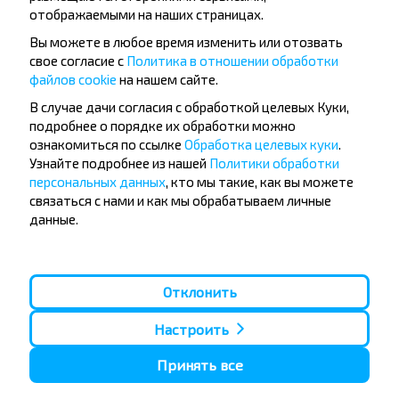
отображаемыми на наших страницах.
Вы можете в любое время изменить или отозвать
свое согласие с
Политика в отношении обработки
файлов cookie
на нашем сайте.
Популярные автобусные
В случае дачи согласия с обработкой целевых Куки,
направления
подробнее о порядке их обработки можно
ознакомиться по ссылке
Обработка целевых куки
.
Орша - Могилёв
Минск - Барановичи
Узнайте подробнее из нашей
Политики обработки
Минск - Несвиж
Гомель - Минск
персональных данных
, кто мы такие, как вы можете
Минск - Могилёв
Брест - Тересполь
связаться с нами и как мы обрабатываем личные
Минск - Пинск
Брест - Беловежская Пуща
Минск - Брест
Брест - Минск
данные.
Минск - Гомель
Варшава - Минск
Минск - Бобруйск
Санкт-Петербург - Минск
Вильнюс - Минск
Москва - Барановичи
Отклонить
Полоцк - Рига
Брест - Люблин
Москва - Брест
Брест - Варшава
Настроить
Минск - Вильнюс
Минск - Варшава
Принять все
Минск - Москва