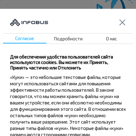
Хотите
Согласие
Подробности
О нас
путешествовать
дешевле?
Для обеспечения удобства пользователей сайта
используются cookies. Вы можете их Принять,
Не пропусти специальные акции, скидки и
Принять частично или Отклонить
другие интересные предложения INFOBUS.
«Куки» — это небольшие текстовые файлы, которые
Подпишись на получение новостей и
могут использоваться сайтами для повышения
путешествуй с нами дешевле!
эффективности работы пользователей. В законе
говорится, что мы можем хранить файлы «куки» на
вашем устройстве, если они абсолютно необходимы
для функционирования этого сайта. В отношении всех
остальных типов файлов «куки» необходимо
Подписаться
получить ваше разрешение. Этот сайт использует
разные типы файлов «куки». Некоторые файлы «куки»
размещаются сторонними сервисами,