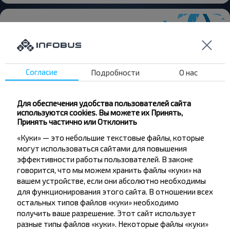
Хотите
Согласие
Подробности
О нас
путешествовать
дешевле?
Для обеспечения удобства пользователей сайта
используются cookies. Вы можете их Принять,
Принять частично или Отклонить
Не пропусти специальные акции, скидки и
другие интересные предложения INFOBUS.
«Куки» — это небольшие текстовые файлы, которые
Подпишись на получение новостей и
могут использоваться сайтами для повышения
путешествуй с нами дешевле!
эффективности работы пользователей. В законе
говорится, что мы можем хранить файлы «куки» на
вашем устройстве, если они абсолютно необходимы
для функционирования этого сайта. В отношении всех
остальных типов файлов «куки» необходимо
получить ваше разрешение. Этот сайт использует
Подписаться
разные типы файлов «куки». Некоторые файлы «куки»