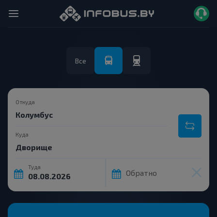
Все
Откуда
Куда
Туда
Обратно