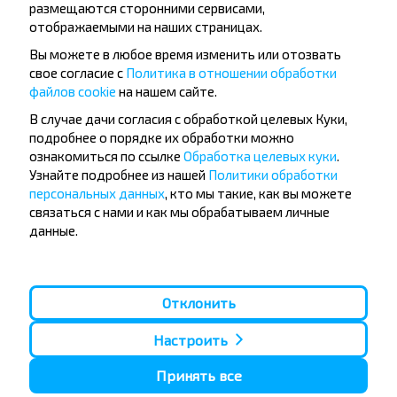
размещаются сторонними сервисами,
отображаемыми на наших страницах.
Вы можете в любое время изменить или отозвать
свое согласие с
Политика в отношении обработки
файлов cookie
на нашем сайте.
Популярные автобусные
В случае дачи согласия с обработкой целевых Куки,
подробнее о порядке их обработки можно
направления
ознакомиться по ссылке
Обработка целевых куки
.
Орша - Могилёв
Минск - Барановичи
Узнайте подробнее из нашей
Политики обработки
Минск - Несвиж
Гомель - Минск
персональных данных
, кто мы такие, как вы можете
Минск - Могилёв
Брест - Тересполь
связаться с нами и как мы обрабатываем личные
Минск - Пинск
Брест - Беловежская Пуща
данные.
Минск - Брест
Брест - Минск
Минск - Гомель
Варшава - Минск
Минск - Бобруйск
Санкт-Петербург - Минск
Отклонить
Вильнюс - Минск
Москва - Барановичи
Полоцк - Рига
Брест - Люблин
Настроить
Москва - Брест
Брест - Варшава
Минск - Вильнюс
Принять все
Минск - Варшава
Минск - Москва