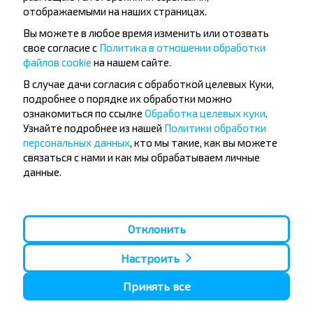
отображаемыми на наших страницах.
Вы можете в любое время изменить или отозвать
свое согласие с
Политика в отношении обработки
файлов cookie
на нашем сайте.
Популярные автобусные
В случае дачи согласия с обработкой целевых Куки,
направления
подробнее о порядке их обработки можно
ознакомиться по ссылке
Обработка целевых куки
.
Орша - Могилёв
Минск - Барановичи
Узнайте подробнее из нашей
Политики обработки
Минск - Несвиж
Гомель - Минск
персональных данных
, кто мы такие, как вы можете
Минск - Могилёв
Брест - Тересполь
связаться с нами и как мы обрабатываем личные
Минск - Пинск
Брест - Беловежская Пуща
Минск - Брест
Брест - Минск
данные.
Минск - Гомель
Варшава - Минск
Минск - Бобруйск
Санкт-Петербург - Минск
Вильнюс - Минск
Москва - Барановичи
Отклонить
Полоцк - Рига
Брест - Люблин
Москва - Брест
Брест - Варшава
Настроить
Минск - Вильнюс
Минск - Варшава
Принять все
Минск - Москва