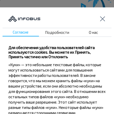
Хотите
Согласие
Подробности
О нас
путешествовать
дешевле?
Для обеспечения удобства пользователей сайта
используются cookies. Вы можете их Принять,
Не пропусти специальные акции, скидки и
Принять частично или Отклонить
другие интересные предложения INFOBUS.
«Куки» — это небольшие текстовые файлы, которые
Подпишись на получение новостей и
могут использоваться сайтами для повышения
путешествуй с нами дешевле!
эффективности работы пользователей. В законе
говорится, что мы можем хранить файлы «куки» на
вашем устройстве, если они абсолютно необходимы
для функционирования этого сайта. В отношении всех
остальных типов файлов «куки» необходимо
Подписаться
получить ваше разрешение. Этот сайт использует
разные типы файлов «куки». Некоторые файлы «куки»
размещаются сторонними сервисами,