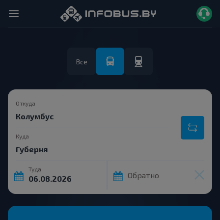
Все
Откуда
Куда
Туда
Обратно