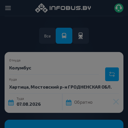
Все
Откуда
Куда
Туда
Обратно