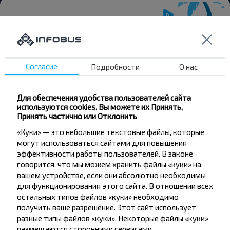
Хотите
Согласие
Подробности
О нас
путешествовать
дешевле?
Для обеспечения удобства пользователей сайта
используются cookies. Вы можете их Принять,
Не пропусти специальные акции, скидки и
Принять частично или Отклонить
другие интересные предложения INFOBUS.
«Куки» — это небольшие текстовые файлы, которые
Подпишись на получение новостей и
могут использоваться сайтами для повышения
путешествуй с нами дешевле!
эффективности работы пользователей. В законе
говорится, что мы можем хранить файлы «куки» на
вашем устройстве, если они абсолютно необходимы
для функционирования этого сайта. В отношении всех
остальных типов файлов «куки» необходимо
Подписаться
получить ваше разрешение. Этот сайт использует
разные типы файлов «куки». Некоторые файлы «куки»
размещаются сторонними сервисами,