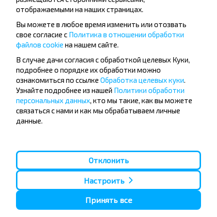
отображаемыми на наших страницах.
Вы можете в любое время изменить или отозвать
свое согласие с
Политика в отношении обработки
файлов cookie
на нашем сайте.
Популярные автобусные
В случае дачи согласия с обработкой целевых Куки,
направления
подробнее о порядке их обработки можно
ознакомиться по ссылке
Обработка целевых куки
.
Орша - Могилёв
Минск - Барановичи
Узнайте подробнее из нашей
Политики обработки
Минск - Несвиж
Гомель - Минск
персональных данных
, кто мы такие, как вы можете
Минск - Могилёв
Брест - Тересполь
связаться с нами и как мы обрабатываем личные
Минск - Пинск
Брест - Беловежская Пуща
данные.
Минск - Брест
Брест - Минск
Минск - Гомель
Варшава - Минск
Минск - Бобруйск
Санкт-Петербург - Минск
Отклонить
Вильнюс - Минск
Москва - Барановичи
Полоцк - Рига
Брест - Люблин
Москва - Брест
Брест - Варшава
Настроить
Минск - Вильнюс
Минск - Варшава
Принять все
Минск - Москва