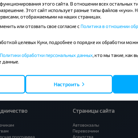
ункционирования этого сайта. В отношении всех остальных ти
азрешение. Этот сайт использует разные типы файлов «куки». 
рвисами, отображаемыми на наших страницах.
менить или отозвать свое согласие с
Политика в отношении обр
усные направления
бработкой целевых Куки, подробнее о порядке их обработки мож
- Барановичи
Вильнюс - Минск
 - Минск
Москва - Минск
Политики обработки персональных данных
, кто мы такие, как 
 Тересполь
Полоцк - Рига
 данные.
- Беловежская Пуща
Москва - Брест
- Минск
Минск - Вильнюс
а - Минск
Минск - Варшава
Петербург - Минск
Минск - Москва
Настроить
удничество
Страницы сайта
зчикам
Автовокзалы
твам
Перевозчики
рская программа
Агентства