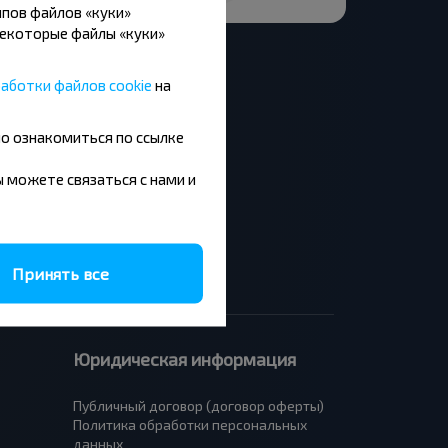
пов файлов «куки»
Некоторые файлы «куки»
аботки файлов cookie
на
но ознакомиться по ссылке
Москва - Барановичи
Минск - Будапешт
вы можете связаться с нами и
Брест - Люблин
Брест - Варшава
Принять все
Юридическая информация
Публичный договор (договор оферты)
Политика обработки персональных
данных