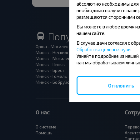
абсолютно необходимы для ф
необходимо получить ваше р
размещаются сторонними се
Вы можете в любое время из
нашем сайте.
Популярные автоб
В случае дачи согласия с о
Орша - Могилёв
Минск 
Обработка целевых куки
.
Минск - Несвиж
Гомель
Узнайте подробнее из нашей
Минск - Могилёв
Брест -
как мы обрабатываем личные
Минск - Пинск
Брест 
Минск - Брест
Брест 
Минск - Гомель
Варшав
Минск - Бобруйск
Санкт-
Отклонить
О нас
Сотр
О системе
Перево
Помощь
Агентс
Партне