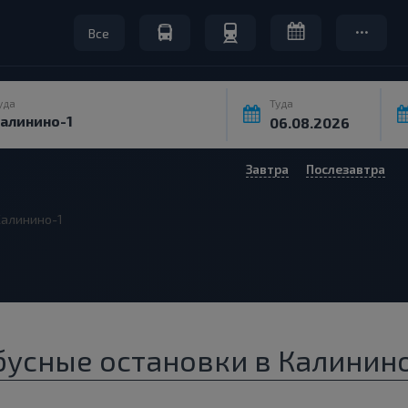
Все
уда
Туда
Завтра
Послезавтра
Калинино-1
усные остановки в Калинино