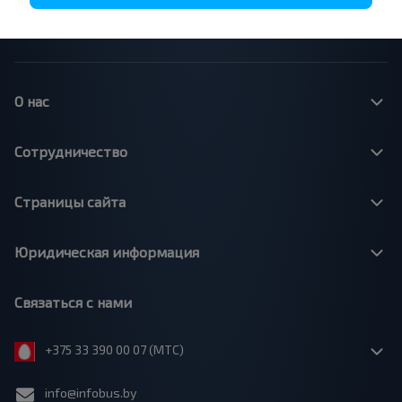
Минск - Варшава
Минск - Москва
О нас
Сотрудничество
Страницы сайта
Юридическая информация
Связаться с нами
+375 33 390 00 07 (МТС)
info@infobus.by