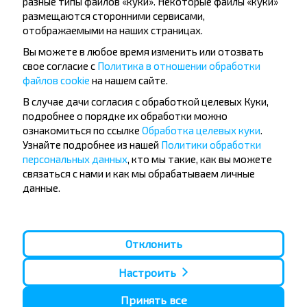
разные типы файлов «куки». Некоторые файлы «куки»
Подписаться
размещаются сторонними сервисами,
отображаемыми на наших страницах.
Вы можете в любое время изменить или отозвать
свое согласие с
Политика в отношении обработки
файлов cookie
на нашем сайте.
В случае дачи согласия с обработкой целевых Куки,
Популярные автобусные
подробнее о порядке их обработки можно
ознакомиться по ссылке
Обработка целевых куки
.
направления
Узнайте подробнее из нашей
Политики обработки
Орша - Могилёв
Минск - Барановичи
персональных данных
, кто мы такие, как вы можете
Минск - Несвиж
Гомель - Минск
связаться с нами и как мы обрабатываем личные
Минск - Могилёв
Брест - Тересполь
данные.
Минск - Пинск
Брест - Беловежская Пуща
Минск - Брест
Брест - Минск
Минск - Гомель
Варшава - Минск
Минск - Бобруйск
Санкт-Петербург - Минск
Отклонить
Вильнюс - Минск
Москва - Барановичи
Настроить
Полоцк - Рига
Брест - Люблин
Москва - Брест
Брест - Варшава
Принять все
Минск - Вильнюс