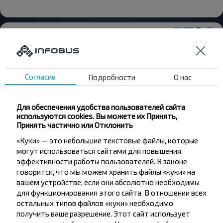
Согласие
Подробности
О нас
Хотите
путешествовать
Для обеспечения удобства пользователей сайта
дешевле?
используются cookies. Вы можете их Принять,
Принять частично или Отклонить
Не пропусти специальные акции, скидки и
«Куки» — это небольшие текстовые файлы, которые
другие интересные предложения INFOBUS.
могут использоваться сайтами для повышения
Подпишись на получение новостей и
эффективности работы пользователей. В законе
путешествуй с нами дешевле!
говорится, что мы можем хранить файлы «куки» на
вашем устройстве, если они абсолютно необходимы
для функционирования этого сайта. В отношении всех
остальных типов файлов «куки» необходимо
получить ваше разрешение. Этот сайт использует