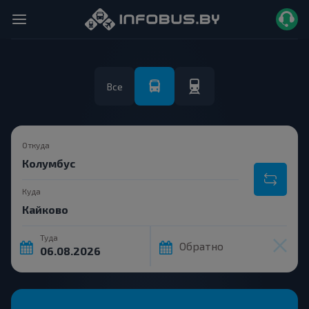
Все
Откуда
Куда
Туда
Обратно