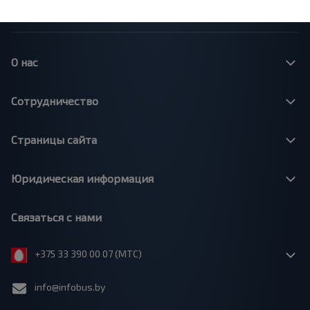
Минск - Москва
О нас
Сотрудничество
Страницы сайта
Юридическая информация
Связаться с нами
+375 33 390 00 07 (МТС)
info@infobus.by