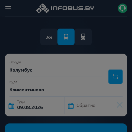
Все
Откуда
Куда
Туда
Обратно