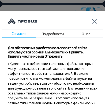
Хотите
Согласие
Подробности
О нас
путешествовать
дешевле?
Для обеспечения удобства пользователей сайта
используются cookies. Вы можете их Принять,
Принять частично или Отклонить
Не пропусти специальные акции, скидки и
другие интересные предложения INFOBUS.
«Куки» — это небольшие текстовые файлы, которые
Подпишись на получение новостей и
могут использоваться сайтами для повышения
эффективности работы пользователей. В законе
путешествуй с нами дешевле!
говорится, что мы можем хранить файлы «куки» на
вашем устройстве, если они абсолютно необходимы
для функционирования этого сайта. В отношении всех
остальных типов файлов «куки» необходимо
получить ваше разрешение. Этот сайт использует
Подписаться
разные типы файлов «куки». Некоторые файлы «куки»