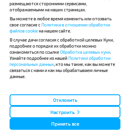
размещаются сторонними сервисами,
отображаемыми на наших страницах.
Вы можете в любое время изменить или отозвать
свое согласие с
Политика в отношении обработки
файлов cookie
на нашем сайте.
Популярные автобусные
В случае дачи согласия с обработкой целевых Куки,
подробнее о порядке их обработки можно
направления
ознакомиться по ссылке
Обработка целевых куки
.
Узнайте подробнее из нашей
Политики обработки
Орша - Могилёв
Минск - Барановичи
Минск - Несвиж
Гомель - Минск
персональных данных
, кто мы такие, как вы можете
Минск - Могилёв
Брест - Тересполь
связаться с нами и как мы обрабатываем личные
Минск - Пинск
Брест - Беловежская Пуща
данные.
Минск - Брест
Брест - Минск
Минск - Гомель
Варшава - Минск
Минск - Бобруйск
Санкт-Петербург - Минск
Отклонить
Вильнюс - Минск
Москва - Барановичи
Полоцк - Рига
Брест - Люблин
Настроить
Москва - Брест
Брест - Варшава
Минск - Вильнюс
Принять все
Минск - Варшава