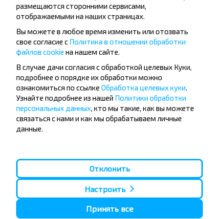
размещаются сторонними сервисами,
отображаемыми на наших страницах.
Вы можете в любое время изменить или отозвать
свое согласие с
Политика в отношении обработки
файлов cookie
на нашем сайте.
Популярные автобусные
В случае дачи согласия с обработкой целевых Куки,
подробнее о порядке их обработки можно
направления
ознакомиться по ссылке
Обработка целевых куки
.
Узнайте подробнее из нашей
Политики обработки
Орша - Могилёв
Минск - Барановичи
Минск - Несвиж
Гомель - Минск
персональных данных
, кто мы такие, как вы можете
Минск - Могилёв
Брест - Тересполь
связаться с нами и как мы обрабатываем личные
Минск - Пинск
Брест - Беловежская Пуща
данные.
Минск - Брест
Брест - Минск
Минск - Гомель
Варшава - Минск
Минск - Бобруйск
Санкт-Петербург - Минск
Отклонить
Вильнюс - Минск
Москва - Барановичи
Полоцк - Рига
Брест - Люблин
Настроить
Москва - Брест
Брест - Варшава
Минск - Вильнюс
Принять все
Минск - Варшава