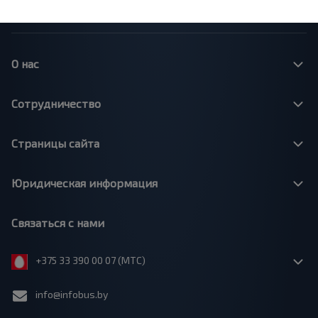
Минск - Москва
О нас
Сотрудничество
Страницы сайта
Юридическая информация
Связаться с нами
+375 33 390 00 07 (МТС)
info@infobus.by