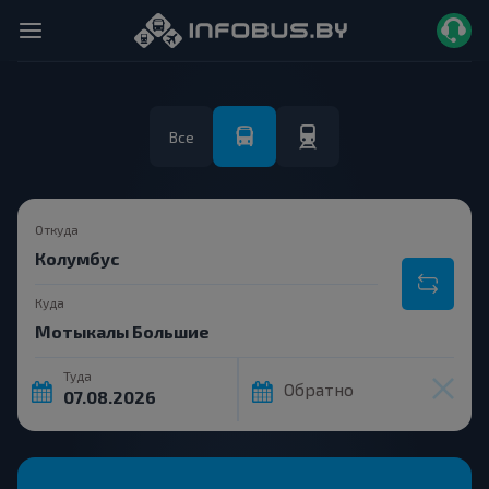
Все
Откуда
Куда
Туда
Обратно