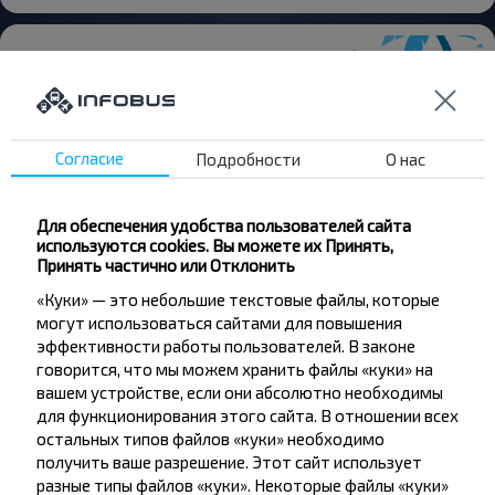
Хотите
Согласие
Подробности
О нас
путешествовать
дешевле?
Для обеспечения удобства пользователей сайта
используются cookies. Вы можете их Принять,
Принять частично или Отклонить
Не пропусти специальные акции, скидки и
другие интересные предложения INFOBUS.
«Куки» — это небольшие текстовые файлы, которые
Подпишись на получение новостей и
могут использоваться сайтами для повышения
эффективности работы пользователей. В законе
путешествуй с нами дешевле!
говорится, что мы можем хранить файлы «куки» на
вашем устройстве, если они абсолютно необходимы
для функционирования этого сайта. В отношении всех
остальных типов файлов «куки» необходимо
получить ваше разрешение. Этот сайт использует
Подписаться
разные типы файлов «куки». Некоторые файлы «куки»