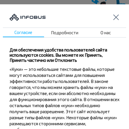
Хотите
путешествовать
Согласие
Подробности
О нас
дешевле?
Для обеспечения удобства пользователей сайта
Не пропусти специальные акции, скидки и
используются cookies. Вы можете их Принять,
другие интересные предложения INFOBUS.
Принять частично или Отклонить
Подпишись на получение новостей и
«Куки» — это небольшие текстовые файлы, которые
путешествуй с нами дешевле!
могут использоваться сайтами для повышения
эффективности работы пользователей. В законе
говорится, что мы можем хранить файлы «куки» на
вашем устройстве, если они абсолютно необходимы
для функционирования этого сайта. В отношении всех
остальных типов файлов «куки» необходимо
Подписаться
получить ваше разрешение. Этот сайт использует
разные типы файлов «куки». Некоторые файлы «куки»
размещаются сторонними сервисами,