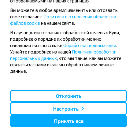
отображаемыми на наших страницах.
Вы можете в любое время изменить или отозвать
свое согласие с
Политика в отношении обработки
файлов cookie
на нашем сайте.
Популярные автобусные
В случае дачи согласия с обработкой целевых Куки,
направления
подробнее о порядке их обработки можно
Орша - Могилёв
Минск - Барановичи
ознакомиться по ссылке
Обработка целевых куки
.
Минск - Несвиж
Гомель - Минск
Узнайте подробнее из нашей
Политики обработки
Минск - Могилёв
Брест - Тересполь
персональных данных
, кто мы такие, как вы можете
Минск - Пинск
Брест - Беловежская Пуща
связаться с нами и как мы обрабатываем личные
Минск - Брест
Брест - Минск
данные.
Минск - Гомель
Варшава - Минск
Минск - Бобруйск
Санкт-Петербург - Минск
Вильнюс - Минск
Москва - Барановичи
Отклонить
Полоцк - Рига
Брест - Люблин
Москва - Брест
Брест - Варшава
Минск - Вильнюс
Настроить
Минск - Варшава
Минск - Москва
Принять все