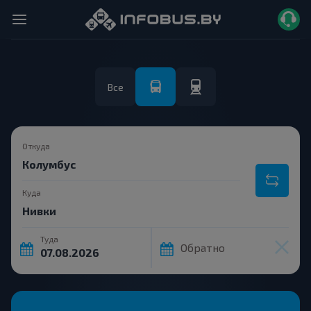
Все
Откуда
Куда
Туда
Обратно