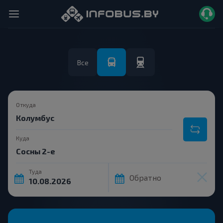
Все
Откуда
Куда
Туда
Обратно