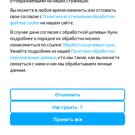
отображаемыми на наших страницах.
Вы можете в любое время изменить или отозвать
свое согласие с
Политика в отношении обработки
файлов cookie
на нашем сайте.
Популярные автобусные
В случае дачи согласия с обработкой целевых Куки,
направления
подробнее о порядке их обработки можно
Орша - Могилёв
Минск - Барановичи
ознакомиться по ссылке
Обработка целевых куки
.
Минск - Несвиж
Гомель - Минск
Узнайте подробнее из нашей
Политики обработки
Минск - Могилёв
Брест - Тересполь
персональных данных
, кто мы такие, как вы можете
Минск - Пинск
Брест - Беловежская Пуща
связаться с нами и как мы обрабатываем личные
Минск - Брест
Брест - Минск
данные.
Минск - Гомель
Варшава - Минск
Минск - Бобруйск
Санкт-Петербург - Минск
Вильнюс - Минск
Москва - Барановичи
Отклонить
Полоцк - Рига
Брест - Люблин
Москва - Брест
Брест - Варшава
Минск - Вильнюс
Настроить
Минск - Варшава
Минск - Москва
Принять все