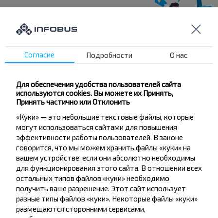
Хотите
путешествовать
Согласие
Подробности
О нас
дешевле?
Для обеспечения удобства пользователей сайта
Не пропусти специальные акции, скидки и
используются cookies. Вы можете их Принять,
другие интересные предложения INFOBUS.
Принять частично или Отклонить
Подпишись на получение новостей и
«Куки» — это небольшие текстовые файлы, которые
путешествуй с нами дешевле!
могут использоваться сайтами для повышения
эффективности работы пользователей. В законе
говорится, что мы можем хранить файлы «куки» на
вашем устройстве, если они абсолютно необходимы
для функционирования этого сайта. В отношении всех
остальных типов файлов «куки» необходимо
Подписаться
получить ваше разрешение. Этот сайт использует
разные типы файлов «куки». Некоторые файлы «куки»
размещаются сторонними сервисами,