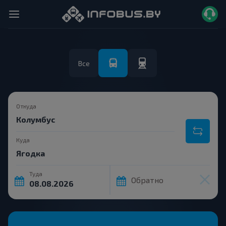
Все
Откуда
Куда
Туда
Обратно