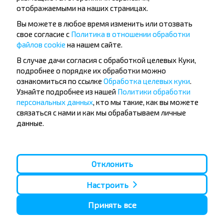
отображаемыми на наших страницах.
Вы можете в любое время изменить или отозвать
свое согласие с
Политика в отношении обработки
файлов cookie
на нашем сайте.
Популярные автобусные
В случае дачи согласия с обработкой целевых Куки,
направления
подробнее о порядке их обработки можно
ознакомиться по ссылке
Обработка целевых куки
.
Орша - Могилёв
Минск - Барановичи
Узнайте подробнее из нашей
Политики обработки
Минск - Несвиж
Гомель - Минск
персональных данных
, кто мы такие, как вы можете
Минск - Могилёв
Брест - Тересполь
связаться с нами и как мы обрабатываем личные
Минск - Пинск
Брест - Беловежская Пуща
Минск - Брест
Брест - Минск
данные.
Минск - Гомель
Варшава - Минск
Минск - Бобруйск
Санкт-Петербург - Минск
Вильнюс - Минск
Москва - Барановичи
Отклонить
Полоцк - Рига
Брест - Люблин
Москва - Брест
Брест - Варшава
Настроить
Минск - Вильнюс
Минск - Варшава
Принять все
Минск - Москва