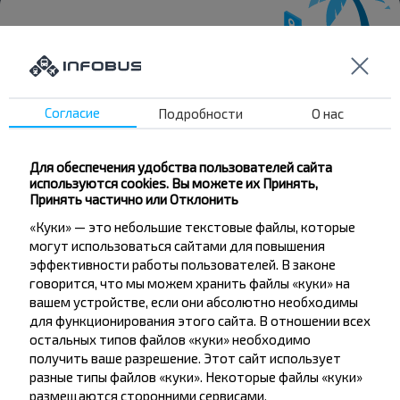
Хотите
Согласие
Подробности
О нас
путешествовать
дешевле?
Для обеспечения удобства пользователей сайта
используются cookies. Вы можете их Принять,
Не пропусти специальные акции, скидки и
Принять частично или Отклонить
другие интересные предложения INFOBUS.
«Куки» — это небольшие текстовые файлы, которые
Подпишись на получение новостей и
могут использоваться сайтами для повышения
путешествуй с нами дешевле!
эффективности работы пользователей. В законе
говорится, что мы можем хранить файлы «куки» на
вашем устройстве, если они абсолютно необходимы
для функционирования этого сайта. В отношении всех
остальных типов файлов «куки» необходимо
Подписаться
получить ваше разрешение. Этот сайт использует
разные типы файлов «куки». Некоторые файлы «куки»
размещаются сторонними сервисами,