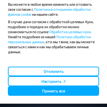
Вы можете в любое время изменить или отозвать
свое согласие с
Политика в отношении обработки
Хотите
файлов cookie
на нашем сайте.
путешествовать
В случае дачи согласия с обработкой целевых Куки,
дешевле?
подробнее о порядке их обработки можно
ознакомиться по ссылке
Обработка целевых куки
.
Узнайте подробнее из нашей
Политики обработки
Не пропусти специальные акции, скидки и
персональных данных
, кто мы такие, как вы можете
другие интересные предложения INFOBUS.
связаться с нами и как мы обрабатываем личные
Подпишись на получение новостей и
данные.
путешествуй с нами дешевле!
Отклонить
Подписаться
Настроить
Принять все