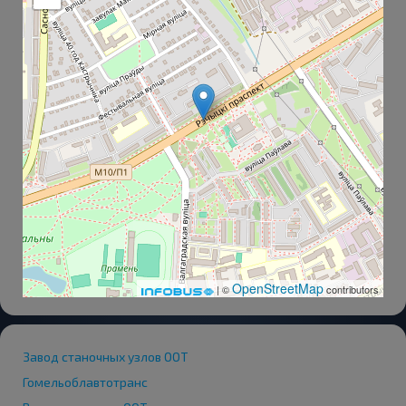
OpenStreetMap
| ©
contributors
Завод станочных узлов ООТ
Гомельоблавтотранс