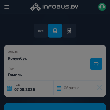
Все
Откуда
Куда
Туда
Обратно