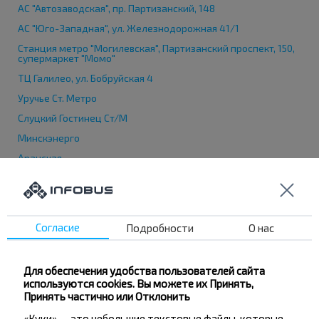
АС "Автозаводская", пр. Партизанский, 148
АС "Юго-Западная", ул. Железнодорожная 41/1
Станция метро "Могилевская", Партизанский проспект, 150,
супермаркет "Момо"
ТЦ Галилео, ул. Бобруйская 4
Уручье Ст. Метро
Слуцкий Гостинец Ст/М
Минскэнерго
Аранская
Ракета
Мотовелозавод
Олега Кошевого
Согласие
Подробности
О нас
Ванеева
Для обеспечения удобства пользователей сайта
используются cookies. Вы можете их Принять,
Принять частично или Отклонить
«Куки» — это небольшие текстовые файлы, которые