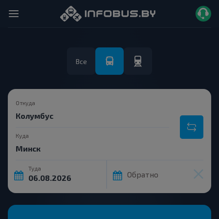
Все
Откуда
Куда
Туда
Обратно