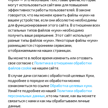
могут использоваться сайтами для повышения
Хотите
эффективности работы пользователей. В законе
говорится, что мы можем хранить файлы «куки» на
путешествовать
вашем устройстве, если они абсолютно необходимы
для функционирования этого сайта. В отношении всех
дешевле?
остальных типов файлов «куки» необходимо
получить ваше разрешение. Этот сайт использует
Не пропусти специальные акции, скидки и
разные типы файлов «куки». Некоторые файлы «куки»
другие интересные предложения INFOBUS.
размещаются сторонними сервисами,
Подпишись на получение новостей и
отображаемыми на наших страницах.
путешествуй с нами дешевле!
Вы можете в любое время изменить или отозвать
свое согласие с
Политика в отношении обработки
файлов cookie
на нашем сайте.
В случае дачи согласия с обработкой целевых Куки,
Подписаться
подробнее о порядке их обработки можно
ознакомиться по ссылке
Обработка целевых куки
.
Узнайте подробнее из нашей
Политики обработки
персональных данных
, кто мы такие, как вы можете
связаться с нами и как мы обрабатываем личные
данные.