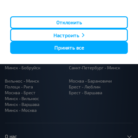
Популярные автобусные
Отклонить
направления
Орша - Могилёв
Минск - Барановичи
Настроить
Минск - Несвиж
Гомель - Минск
Минск - Могилёв
Брест - Тересполь
Принять все
Минск - Пинск
Брест - Беловежская Пуща
Минск - Брест
Брест - Минск
Минск - Гомель
Варшава - Минск
Минск - Бобруйск
Санкт-Петербург - Минск
Вильнюс - Минск
Москва - Барановичи
Полоцк - Рига
Брест - Люблин
Москва - Брест
Брест - Варшава
Минск - Вильнюс
Минск - Варшава
Минск - Москва
О нас