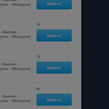
Купить
ечно
Молодечно
—
Пт
Красное
—
—
Купить
ечно
Молодечно
—
Сб
Красное
—
—
Купить
ечно
Молодечно
—
Вс
Красное
—
—
Купить
ечно
Молодечно
—