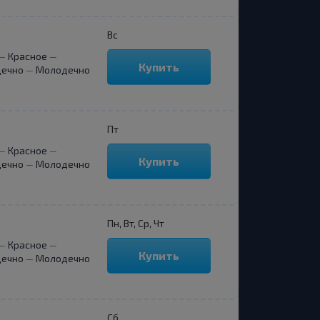
Вс
Красное
—
—
Купить
ечно
Молодечно
—
Пт
Красное
—
—
Купить
ечно
Молодечно
—
Пн, Вт, Ср, Чт
Красное
—
—
Купить
ечно
Молодечно
—
Сб