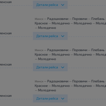
менская
Детали рейса
Радошковичи
Поровичи
Плебань
Минск
—
—
—
Красное
Молодечно
Молодечно
Молод
—
—
—
Молодечно
—
менская
Детали рейса
Радошковичи
Поровичи
Плебань
Минск
—
—
—
Красное
Молодечно
Молодечно
Молод
—
—
—
Молодечно
—
менская
Детали рейса
Радошковичи
Поровичи
Плебань
Минск
—
—
—
Красное
Молодечно
Молодечно
Молод
—
—
—
Молодечно
—
менская
Детали рейса