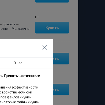
Пт
Красное
—
—
Купить
ечно
Молодечно
—
Сб
Красное
—
—
Купить
ечно
Молодечно
—
О нас
ь, Принять частично или
Вс
Красное
—
—
вышения эффективности
Купить
ечно
Молодечно
—
стройстве, если они
пов файлов «куки»
Некоторые файлы «куки»