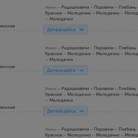
Радошковичи
Поровичи
Плебань
Минск
—
—
—
Красное
Молодечно
Молодечно
Молод
—
—
—
Молодечно
—
менская
Детали рейса
Радошковичи
Поровичи
Плебань
Минск
—
—
—
Красное
Молодечно
Молодечно
Молод
—
—
—
Молодечно
—
менская
Детали рейса
Радошковичи
Поровичи
Плебань
Минск
—
—
—
Красное
Молодечно
Молодечно
Молод
—
—
—
Молодечно
—
менская
Детали рейса
Радошковичи
Поровичи
Плебань
Минск
—
—
—
Красное
Молодечно
Молодечно
Молод
—
—
—