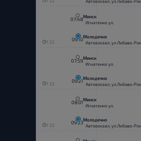
1 22
Автовокзал, ул.Либаво-Ро
Минск
07:48
Игнатенко ул.
Молодечно
09:10
1 22
Автовокзал, ул.Либаво-Ро
Минск
07:59
Игнатенко ул.
Молодечно
09:21
1 22
Автовокзал, ул.Либаво-Ро
Минск
08:01
Игнатенко ул.
Молодечно
09:23
1 22
Автовокзал, ул.Либаво-Ро