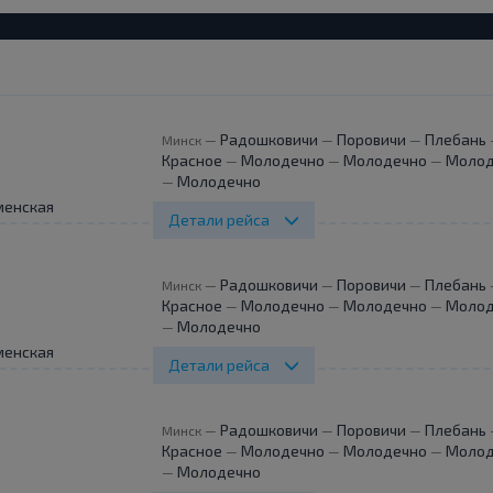
Радошковичи
Поровичи
Плебань
Минск
—
—
—
Красное
Молодечно
Молодечно
Молод
—
—
—
Молодечно
—
менская
Детали рейса
Радошковичи
Поровичи
Плебань
Минск
—
—
—
Красное
Молодечно
Молодечно
Молод
—
—
—
Молодечно
—
менская
Детали рейса
Радошковичи
Поровичи
Плебань
Минск
—
—
—
Красное
Молодечно
Молодечно
Молод
—
—
—
Молодечно
—