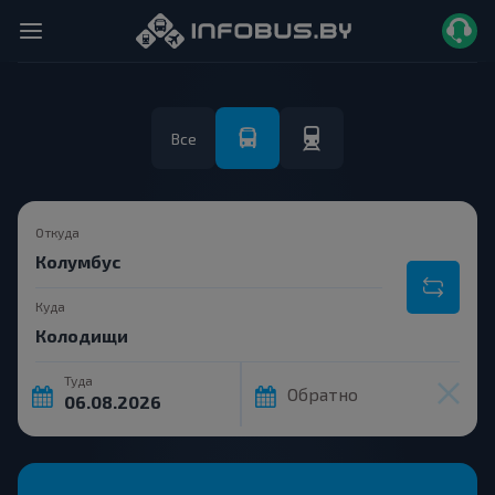
Все
Откуда
Куда
Туда
Обратно