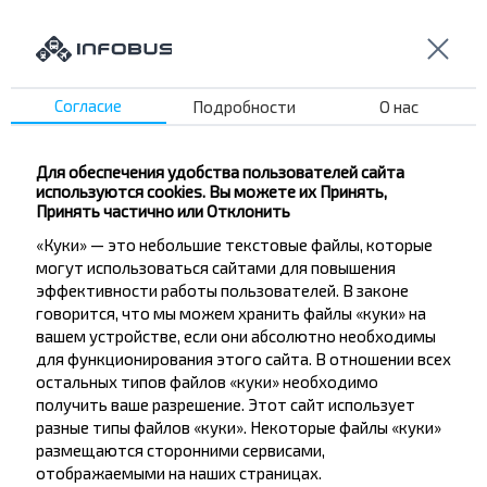
ЖД Станция
Поселок МТЗ
Звездная ул.
Глебковка
Согласие
Подробности
О нас
Лесная
Волмянский Шлях
Для обеспечения удобства пользователей сайта
Михайлов Кут
используются cookies. Вы можете их Принять,
Принять частично или Отклонить
Петровский переулок
«Куки» — это небольшие текстовые файлы, которые
Тюленина ул.
могут использоваться сайтами для повышения
Острожского ул.
эффективности работы пользователей. В законе
Днепровская ул.
говорится, что мы можем хранить файлы «куки» на
вашем устройстве, если они абсолютно необходимы
Тенистая ул.
для функционирования этого сайта. В отношении всех
Замковая ул.
остальных типов файлов «куки» необходимо
получить ваше разрешение. Этот сайт использует
разные типы файлов «куки». Некоторые файлы «куки»
размещаются сторонними сервисами,
отображаемыми на наших страницах.