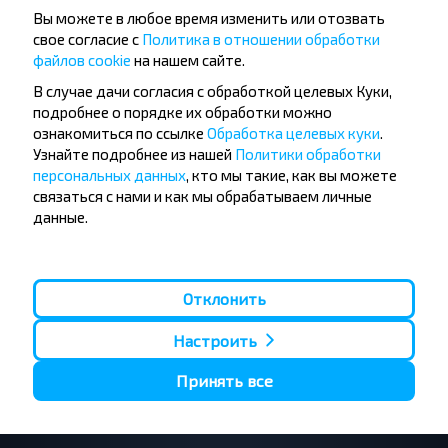
Вы можете в любое время изменить или отозвать
свое согласие с
Политика в отношении обработки
Хотите
файлов cookie
на нашем сайте.
путешествовать
В случае дачи согласия с обработкой целевых Куки,
дешевле?
подробнее о порядке их обработки можно
ознакомиться по ссылке
Обработка целевых куки
.
Узнайте подробнее из нашей
Политики обработки
Не пропусти специальные акции, скидки и
персональных данных
, кто мы такие, как вы можете
другие интересные предложения INFOBUS.
связаться с нами и как мы обрабатываем личные
Подпишись на получение новостей и
данные.
путешествуй с нами дешевле!
Отклонить
Подписаться
Настроить
Принять все