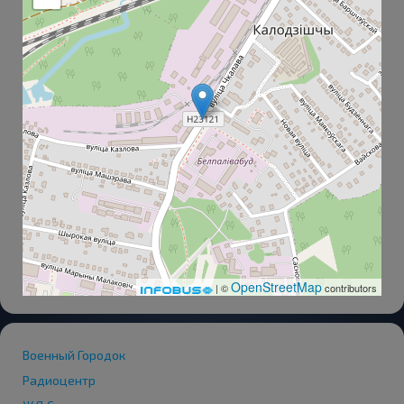
OpenStreetMap
| ©
contributors
Военный Городок
Радиоцентр