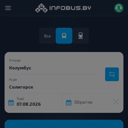
Все
Откуда
Куда
Туда
Обратно