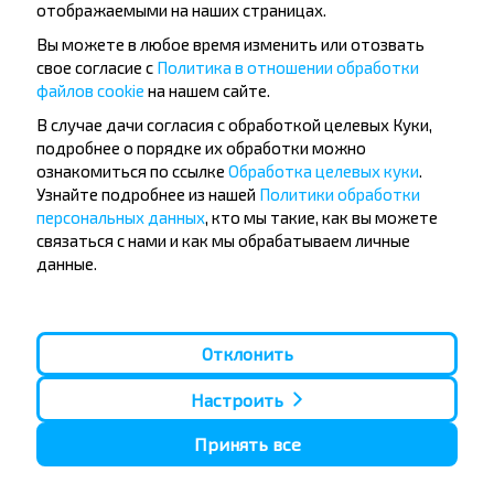
отображаемыми на наших страницах.
Вы можете в любое время изменить или отозвать
свое согласие с
Политика в отношении обработки
файлов cookie
на нашем сайте.
Хотите
В случае дачи согласия с обработкой целевых Куки,
путешествовать
подробнее о порядке их обработки можно
дешевле?
ознакомиться по ссылке
Обработка целевых куки
.
Узнайте подробнее из нашей
Политики обработки
персональных данных
, кто мы такие, как вы можете
Не пропусти специальные акции, скидки и
связаться с нами и как мы обрабатываем личные
другие интересные предложения INFOBUS.
данные.
Подпишись на получение новостей и
путешествуй с нами дешевле!
Отклонить
Настроить
Подписаться
Принять все