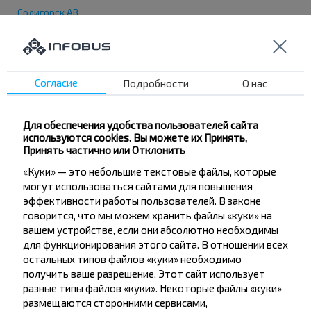
Солигорск АВ
Школа №11
Пр Мира
Автопарк №1
Согласие
Подробности
О нас
Калийспецтранс
Техмонтаж
Для обеспечения удобства пользователей сайта
Молодежная
используются cookies. Вы можете их Принять,
Планета Детства Д/Ц
Принять частично или Отклонить
Заслонова
«Куки» — это небольшие текстовые файлы, которые
могут использоваться сайтами для повышения
Корона Т/Ц
эффективности работы пользователей. В законе
Калинка ф-ка
говорится, что мы можем хранить файлы «куки» на
Купалинка ф-ка
вашем устройстве, если они абсолютно необходимы
для функционирования этого сайта. В отношении всех
Богомолова
остальных типов файлов «куки» необходимо
Школа №10
получить ваше разрешение. Этот сайт использует
разные типы файлов «куки». Некоторые файлы «куки»
размещаются сторонними сервисами,