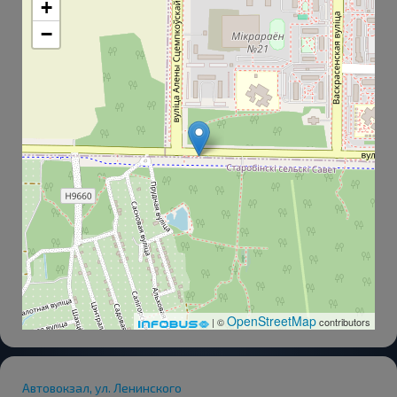
+
−
OpenStreetMap
| ©
contributors
Автовокзал, ул. Ленинского