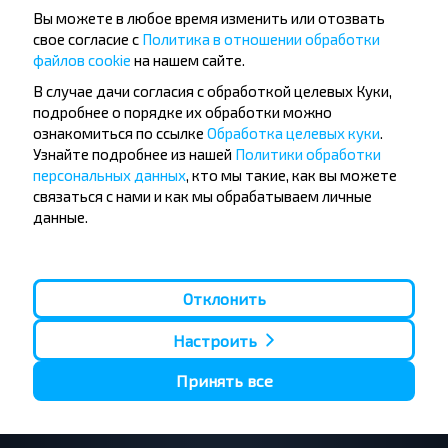
Вы можете в любое время изменить или отозвать
свое согласие с
Политика в отношении обработки
Хотите
файлов cookie
на нашем сайте.
путешествовать
В случае дачи согласия с обработкой целевых Куки,
дешевле?
подробнее о порядке их обработки можно
ознакомиться по ссылке
Обработка целевых куки
.
Узнайте подробнее из нашей
Политики обработки
Не пропусти специальные акции, скидки и
персональных данных
, кто мы такие, как вы можете
другие интересные предложения INFOBUS.
связаться с нами и как мы обрабатываем личные
Подпишись на получение новостей и
данные.
путешествуй с нами дешевле!
Отклонить
Подписаться
Настроить
Принять все