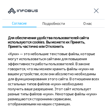
Школа №11
Пр Мира
Автопарк №1
Калийспецтранс
Согласие
Подробности
О нас
Техмонтаж
Молодежная
Для обеспечения удобства пользователей сайта
Планета Детства Д/Ц
используются cookies. Вы можете их Принять,
Принять частично или Отклонить
Заслонова
«Куки» — это небольшие текстовые файлы, которые
Корона Т/Ц
могут использоваться сайтами для повышения
Калинка ф-ка
эффективности работы пользователей. В законе
Купалинка ф-ка
говорится, что мы можем хранить файлы «куки» на
вашем устройстве, если они абсолютно необходимы
Богомолова
для функционирования этого сайта. В отношении всех
Школа №10
остальных типов файлов «куки» необходимо
получить ваше разрешение. Этот сайт использует
разные типы файлов «куки». Некоторые файлы «куки»
размещаются сторонними сервисами,
отображаемыми на наших страницах.