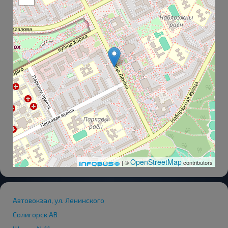
OpenStreetMap
| ©
contributors
Автовокзал, ул. Ленинского
Солигорск АВ