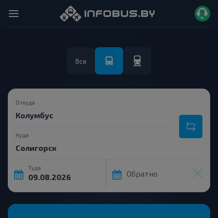
Все
Откуда
Куда
Туда
Обратно