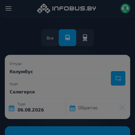
Все
Откуда
Куда
Туда
Обратно