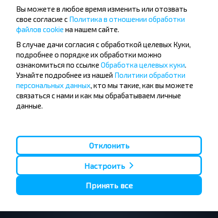
Вы можете в любое время изменить или отозвать
свое согласие с
Политика в отношении обработки
Хотите
файлов cookie
на нашем сайте.
путешествовать
В случае дачи согласия с обработкой целевых Куки,
дешевле?
подробнее о порядке их обработки можно
ознакомиться по ссылке
Обработка целевых куки
.
Узнайте подробнее из нашей
Политики обработки
Не пропусти специальные акции, скидки и
персональных данных
, кто мы такие, как вы можете
другие интересные предложения INFOBUS.
связаться с нами и как мы обрабатываем личные
Подпишись на получение новостей и
данные.
путешествуй с нами дешевле!
Отклонить
Подписаться
Настроить
Принять все