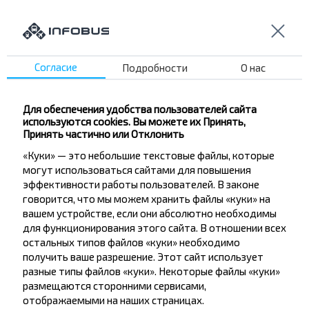
Школа №11
Пр Мира
Автопарк №1
Калийспецтранс
Согласие
Подробности
О нас
Техмонтаж
Молодежная
Для обеспечения удобства пользователей сайта
Планета Детства Д/Ц
используются cookies. Вы можете их Принять,
Принять частично или Отклонить
Заслонова
«Куки» — это небольшие текстовые файлы, которые
Корона Т/Ц
могут использоваться сайтами для повышения
Калинка ф-ка
эффективности работы пользователей. В законе
Купалинка ф-ка
говорится, что мы можем хранить файлы «куки» на
вашем устройстве, если они абсолютно необходимы
Богомолова
для функционирования этого сайта. В отношении всех
Школа №10
остальных типов файлов «куки» необходимо
получить ваше разрешение. Этот сайт использует
разные типы файлов «куки». Некоторые файлы «куки»
размещаются сторонними сервисами,
отображаемыми на наших страницах.