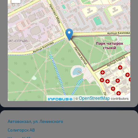
OpenStreetMap
| ©
contributors
Автовокзал, ул. Ленинского
Солигорск АВ