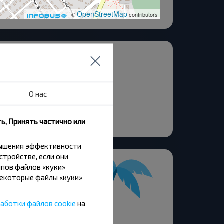
OpenStreetMap
| ©
contributors
тьев Ясковец ул.
инковичи Гор
линковичи АК
О нас
од Ост.
-6
ь, Принять частично или
вышения эффективности
стройстве, если они
пов файлов «куки»
Некоторые файлы «куки»
аботки файлов cookie
на