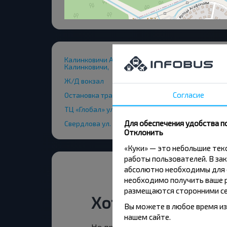
Калинковичи АС, ул. 50 лет Октября 83, корпус 1
Калинковичи,
Ж/Д вокзал
Согласие
Остановка транспорта "Гастроном"
ТЦ «Глобал» ул. 50 лет Октября, 83-2
Для обеспечения удобства п
Свердлова ул.
Отклонить
«Куки» — это небольшие те
работы пользователей. В зак
абсолютно необходимы для ф
необходимо получить ваше р
размещаются сторонними се
Хотите путешест
Вы можете в любое время из
нашем сайте.
Не пропусти специальные акции, 