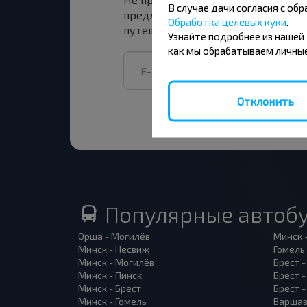
В случае дачи согласия с о
предложения INFOBUS. Подпишись
Обработка целевых куки
.
путешествуй с нами дешевле!
Узнайте подробнее из нашей
как мы обрабатываем личные
Отклонить
Популярные автоб
Орша - Могилёв
Минск 
Минск - Несвиж
Гомель
Минск - Могилёв
Брест -
Минск - Пинск
Брест 
Минск - Брест
Брест 
Минск - Гомель
Варшав