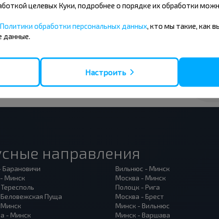
бработкой целевых Куки, подробнее о порядке их обработки мож
 на получение новостей и
Политики обработки персональных данных
, кто мы такие, как 
 данные.
Подписаться
Настроить
усные направления
- Барановичи
Вильнюс - Минск
 - Минск
Москва - Минск
 Тересполь
Полоцк - Рига
- Беловежская Пуща
Москва - Брест
- Минск
Минск - Вильнюс
а - Минск
Минск - Варшава