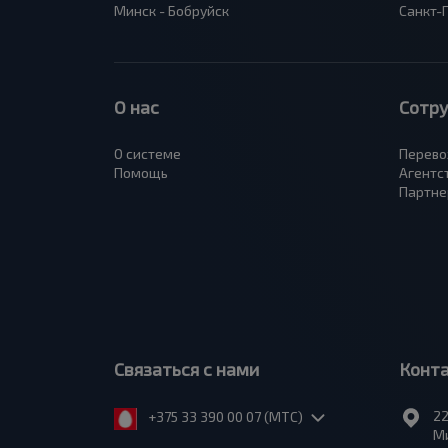
Минск - Бобруйск
Санкт-
О нас
Сотр
О системе
Перево
Помощь
Агентс
Партне
Связаться с нами
Конт
22
+375 33 390 00 07 (МТС)
Ми