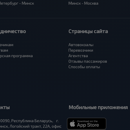
Петербург - Минск
Минск - Москва
удничество
Страницы сайта
зчикам
Автовокзалы
твам
Перевозчики
рская программа
Агентства
Отзывы пассажиров
Способы оплаты
акты
Мобильные приложения
0090, Республика Беларусь, г.
нск, Логойский тракт, 22А, офис