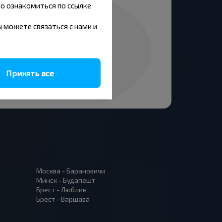
но ознакомиться по ссылке
вы можете связаться с нами и
Принять все
Москва - Барановичи
Минск - Будапешт
Брест - Люблин
Брест - Варшава