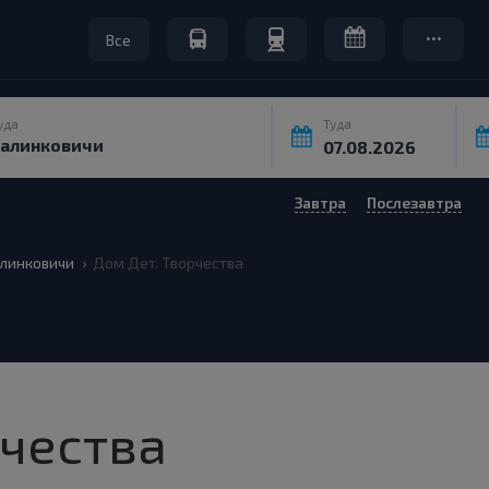
Все
уда
Туда
Завтра
Послезавтра
линковичи
Дом Дет. Творчества
рчества