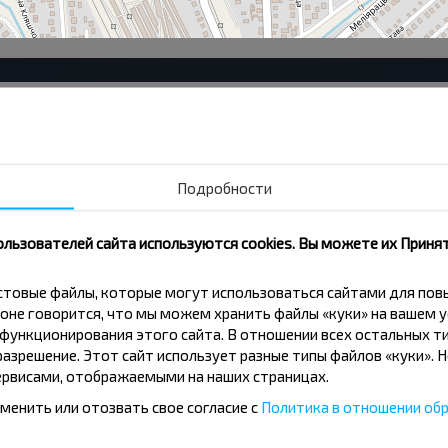
ДРСУ-152
Бра
Гастроном "Юбилейный"
Кал
ул. Мира
Ка
Подробности
Храм Казанской Иконы Божьей Матери
Гор
Локомотивное ДЕПО
ОШ
ользователей сайта используются cookies. Вы можете их Принят
кстовые файлы, которые могут использоваться сайтами для по
оне говорится, что мы можем хранить файлы «куки» на вашем у
ункционирования этого сайта. В отношении всех остальных ти
азрешение. Этот сайт использует разные типы файлов «куки». 
рвисами, отображаемыми на наших страницах.
вовать дешевле?
менить или отозвать свое согласие с
Политика в отношении обр
скидки и другие интересные