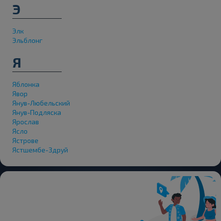
Э
Элк
Эльблонг
Я
Яблонка
Явор
Янув-Любельский
Янув-Подляска
Ярослав
Ясло
Ястрове
Ястшембе-Здруй