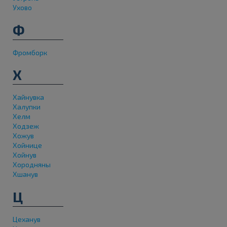
Ухово
Ф
Фромборк
Х
Хайнувка
Халупки
Хелм
Ходзеж
Хожув
Хойнице
Хойнув
Хородняны
Хшанув
Ц
Цеханув