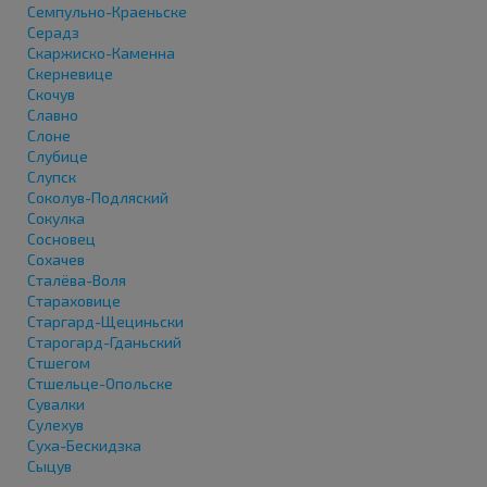
Семпульно-Краеньске
Серадз
Скаржиско-Каменна
Скерневице
Скочув
Славно
Слоне
Слубице
Слупск
Соколув-Подляский
Сокулка
Сосновец
Сохачев
Сталёва-Воля
Стараховице
Старгард-Щециньски
Старогард-Гданьский
Стшегом
Стшельце-Опольске
Сувалки
Сулехув
Суха-Бескидзка
Сыцув