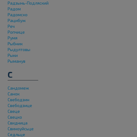
Радзынь-Подляский
Радом
Радомско
Рацибуж
Реч
Ропчице
Румя
Рыбник
Рыдултовы
Рыки
Рыманув
С
Сандомеж
Санок
Свебодзин
Свебодзице
Свеце
Свецко
Свидница
Свиноуйсьце
Седльце