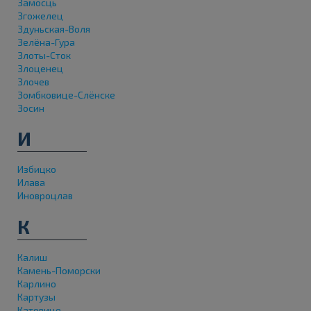
Замосць
Згожелец
Здуньская-Воля
Зелёна-Гура
Злоты-Сток
Злоценец
Злочев
Зомбковице-Слёнске
Зосин
И
Избицко
Илава
Иновроцлав
К
Калиш
Камень-Поморски
Карлино
Картузы
Катовице