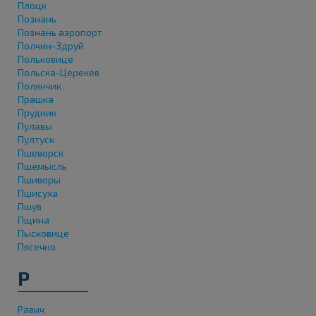
Плоцк
Познань
Познань аэропорт
Полчин-Здруй
Польковице
Польска-Церекев
Полянчик
Прашка
Прудник
Пулавы
Пултуск
Пшеворск
Пшемысль
Пшиворы
Пшисуха
Пшув
Пщина
Пысковице
Пясечно
Р
Равич