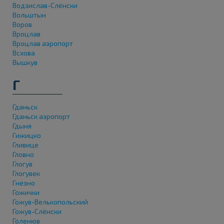
Водзислав-Слёнски
Вольштын
Воров
Вроцлав
Вроцлав аэропорт
Всхова
Вышкув
Г
Гданьск
Гданьск аэропорт
Гдыня
Гижицко
Гливице
Гловно
Глогув
Глогувек
Гнезно
Гожички
Гожув-Велькопольский
Гожув-Слёнски
Голенюв