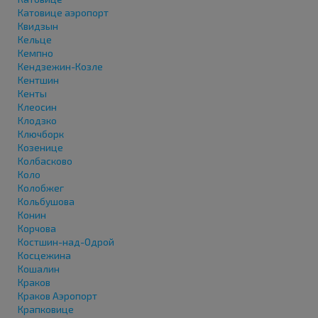
Катовице аэропорт
Квидзын
Кельце
Кемпно
Кендзежин-Козле
Кентшин
Кенты
Клеосин
Клодзко
Ключборк
Козенице
Колбасково
Коло
Колобжег
Кольбушова
Конин
Корчова
Костшин-над-Одрой
Косцежина
Кошалин
Краков
Краков Аэропорт
Крапковице