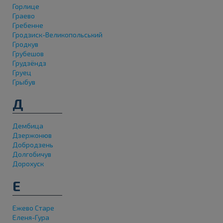
Горлице
Граево
Гребенне
Гродзиск-Великопольський
Гродкув
Грубешов
Грудзёндз
Груец
Грыбув
Д
Дембица
Дзержонюв
Добродзень
Долгобичув
Дорохуск
Е
Ежево Старе
Еленя-Гура