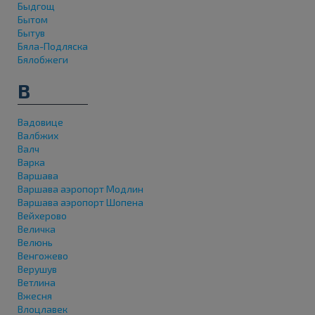
Быдгощ
Бытом
Бытув
Бяла-Подляска
Бялобжеги
В
Вадовице
Валбжих
Валч
Варка
Варшава
Варшава аэропорт Модлин
Варшава аэропорт Шопена
Вейхерово
Величка
Велюнь
Венгожево
Верушув
Ветлина
Вжесня
Влоцлавек