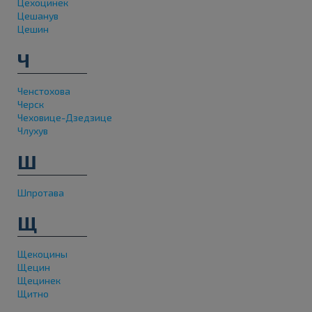
Цехоцинек
Цешанув
Цешин
Ч
Ченстохова
Черск
Чеховице-Дзедзице
Члухув
Ш
Шпротава
Щ
Щекоцины
Щецин
Щецинек
Щитно