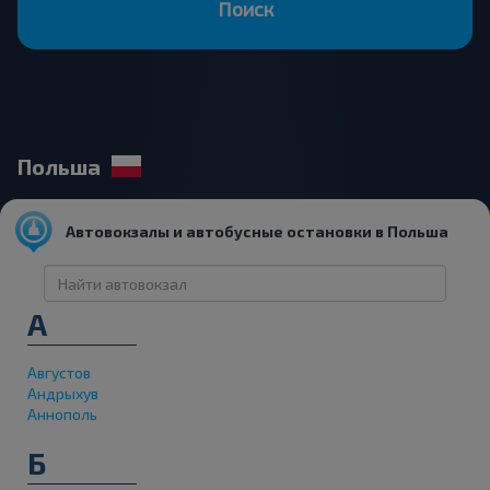
Поиск
Польша
Автовокзалы и автобусные остановки в Польша
А
Августов
Андрыхув
Аннополь
Б