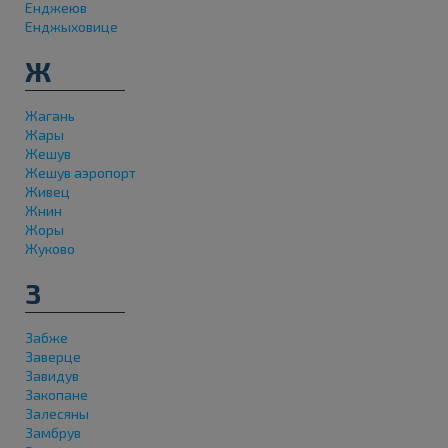
Енджеюв
Енджыховице
Ж
Жагань
Жары
Жешув
Жешув аэропорт
Живец
Жнин
Жоры
Жуково
З
Забже
Заверце
Завидув
Закопане
Залесяны
Замбрув