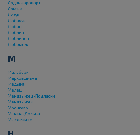
Лодзь аэропорт
Ломжа
Лукув
Любачув
Любин
Люблин
Люблинец
Любомеж
М
Мальборк
Марковщизна
Медыка
Мелец
Мендзыжец-Подляски
Мендзыжеч
Мронгово
Мшана-Дольна
Мысленице
Н