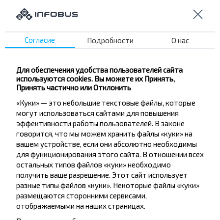
Накло-над-Нотецью
Нароль
Неводница Корицка
Ниско
Согласие
Подробности
О нас
Нова Сажина
Нова Суль
Нове-Място-Любавске
Для обеспечения удобства пользователей сайта
Новогард
используются cookies. Вы можете их Принять,
Новы Сач
Принять частично или Отклонить
Новы-Двур-Гданьский
«Куки» — это небольшие текстовые файлы, которые
Новы-Тарг
могут использоваться сайтами для повышения
Ныса
эффективности работы пользователей. В законе
О
говорится, что мы можем хранить файлы «куки» на
вашем устройстве, если они абсолютно необходимы
для функционирования этого сайта. В отношении всех
Ожарув
остальных типов файлов «куки» необходимо
Озимек
получить ваше разрешение. Этот сайт использует
Олава
разные типы файлов «куки». Некоторые файлы «куки»
Олесница
Олесно
размещаются сторонними сервисами,
Олешице
отображаемыми на наших страницах.
Ольшина