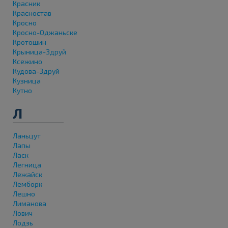
Красник
Красностав
Кросно
Кросно-Оджаньске
Кротошин
Крыница-Здруй
Ксежино
Кудова-Здруй
Кузница
Кутно
Л
Ланьцут
Лапы
Ласк
Легница
Лежайск
Лемборк
Лешно
Лиманова
Лович
Лодзь