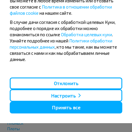
Вы можете в любое время изменить или отозвать
Ольштын
свое согласие с
Политика в отношении обработки
Опатув
Ополе
файлов cookie
на нашем сайте.
Опочно
В случае дачи согласия с обработкой целевых Куки,
Освенцим
подробнее о порядке их обработки можно
Островец-Свентокшиский
ознакомиться по ссылке
Обработка целевых куки
.
Остроленка
Узнайте подробнее из нашей
Политики обработки
Острув-Велькопольский
Острув-Мазовецка
персональных данных
, кто мы такие, как вы можете
Оструда
связаться с нами и как мы обрабатываем личные
Остшешув
данные.
Отвоцк
П
Отклонить
Пачкув
Пётркув-Трыбунальски
Настроить
Пецки
Пила
Принять все
Пильзно
Пиш
Плоньск
Плоты