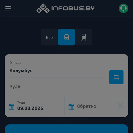
Все
Откуда
Куда
Туда
Обратно