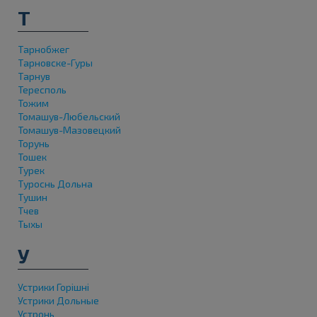
Т
Тарнобжег
Тарновске-Гуры
Тарнув
Тересполь
Тожим
Томашув-Любельский
Томашув-Мазовецкий
Торунь
Тошек
Турек
Туроснь Дольна
Тушин
Тчев
Тыхы
У
Устрики Горішні
Устрики Дольные
Устронь