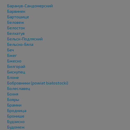
Баранув-Сандомерский
Барвинек
Бартошице
Беловеж
Белосток
Белхатув
Бельск-Подляский
Бельско-Бяла
Беч
Бжег
Бжеско
Билгорай
Бискупец
Блоне
Бобровники (powiat białostocki)
Болеславец
Бохня
Бояры
Брамки
Бродница
Бронише
Будзиско
Будомеж