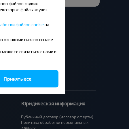
пов файлов «куки»
Некоторые файлы «куки»
аботки файлов cookie
на
но ознакомиться по ссылке
Москва - Барановичи
Минск - Будапешт
вы можете связаться с нами и
Брест - Люблин
Брест - Варшава
Принять все
Юридическая информация
Публичный договор (договор оферты)
Политика обработки персональных
данных