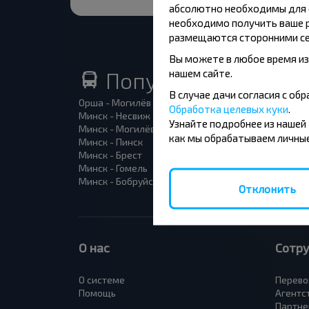
абсолютно необходимы для ф
необходимо получить ваше р
размещаются сторонними се
Вы можете в любое время из
нашем сайте.
Популярные автоб
В случае дачи согласия с о
Орша - Могилёв
Минск 
Обработка целевых куки
.
Минск - Несвиж
Гомель
Узнайте подробнее из нашей
Минск - Могилёв
Брест -
как мы обрабатываем личные
Минск - Пинск
Брест 
Минск - Брест
Брест 
Минск - Гомель
Варшав
Минск - Бобруйск
Санкт-
Отклонить
О нас
Сотр
О системе
Перево
Помощь
Агентс
Партне