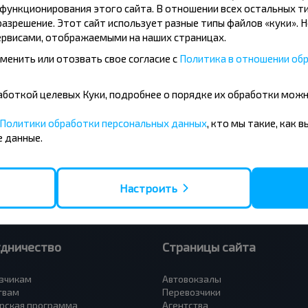
ункционирования этого сайта. В отношении всех остальных ти
азрешение. Этот сайт использует разные типы файлов «куки». 
рвисами, отображаемыми на наших страницах.
менить или отозвать свое согласие с
Политика в отношении обр
усные направления
бработкой целевых Куки, подробнее о порядке их обработки мож
- Барановичи
Вильнюс - Минск
 - Минск
Москва - Минск
Политики обработки персональных данных
, кто мы такие, как 
 Тересполь
Полоцк - Рига
 данные.
- Беловежская Пуща
Москва - Брест
- Минск
Минск - Вильнюс
а - Минск
Минск - Варшава
Петербург - Минск
Минск - Москва
Настроить
удничество
Страницы сайта
зчикам
Автовокзалы
твам
Перевозчики
рская программа
Агентства