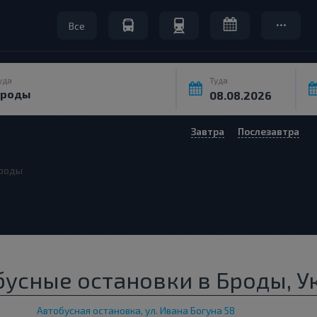
Все
уда
Туда
Завтра
Послезавтра
роды
бусные остановки в Броды, У
Автобусная остановка, ул. Ивана Богуна 58