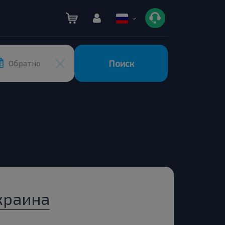
Поиск
Обратно
краина