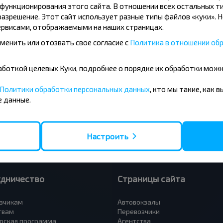
ункционирования этого сайта. В отношении всех остальных ти
азрешение. Этот сайт использует разные типы файлов «куки». 
рвисами, отображаемыми на наших страницах.
менить или отозвать свое согласие с
Политика в отношении обр
усные направления
бработкой целевых Куки, подробнее о порядке их обработки мож
- Барановичи
Вильнюс - Минск
 - Минск
Москва - Минск
Политики обработки персональных данных
, кто мы такие, как 
 Тересполь
Полоцк - Рига
 данные.
- Беловежская Пуща
Москва - Брест
- Минск
Минск - Вильнюс
а - Минск
Минск - Варшава
Петербург - Минск
Минск - Москва
Настроить
удничество
Страницы сайта
зчикам
Автовокзалы
твам
Перевозчики
рская программа
Агентства