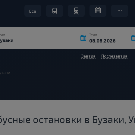
Все
уда
Туда
Завтра
Послезавтра
узаки
усные остановки в Бузаки, 