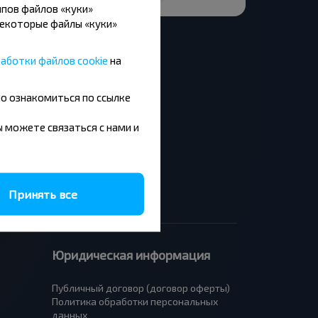
пов файлов «куки»
Некоторые файлы «куки»
аботки файлов cookie
на
но ознакомиться по ссылке
Москва - Барановичи
Минск - Будапешт
вы можете связаться с нами и
Брест - Люблин
Брест - Варшава
Принять все
Юридическая информация
Публичный договор (договор оферты)
Политика обработки персональных
данных