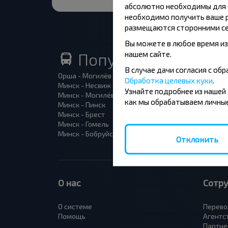
абсолютно необходимы для ф
необходимо получить ваше р
размещаются сторонними се
Вы можете в любое время из
нашем сайте.
Популярные автоб
В случае дачи согласия с о
Орша - Могилёв
Минск 
Обработка целевых куки
.
Минск - Несвиж
Гомель
Узнайте подробнее из нашей
Минск - Могилёв
Брест -
как мы обрабатываем личные
Минск - Пинск
Брест 
Минск - Брест
Брест 
Минск - Гомель
Варшав
Минск - Бобруйск
Санкт-
Отклонить
О нас
Сотр
О системе
Перево
Помощь
Агентс
Партне