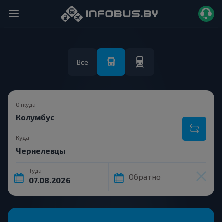
Все
Откуда
Куда
Туда
Обратно