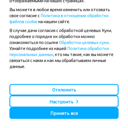
отображаемыми на наших страницах.
Вы можете в любое время изменить или отозвать
свое согласие с
Политика в отношении обработки
файлов cookie
на нашем сайте.
Популярные автобусные
В случае дачи согласия с обработкой целевых Куки,
направления
подробнее о порядке их обработки можно
Орша - Могилёв
Минск - Барановичи
ознакомиться по ссылке
Обработка целевых куки
.
Минск - Несвиж
Гомель - Минск
Узнайте подробнее из нашей
Политики обработки
Минск - Могилёв
Брест - Тересполь
персональных данных
, кто мы такие, как вы можете
Минск - Пинск
Брест - Беловежская Пуща
связаться с нами и как мы обрабатываем личные
Минск - Брест
Брест - Минск
данные.
Минск - Гомель
Варшава - Минск
Минск - Бобруйск
Санкт-Петербург - Минск
Вильнюс - Минск
Москва - Барановичи
Отклонить
Полоцк - Рига
Брест - Люблин
Москва - Брест
Брест - Варшава
Минск - Вильнюс
Настроить
Минск - Варшава
Минск - Москва
Принять все