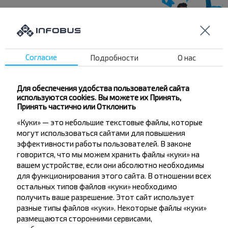
Хотите
путешествовать
Согласие
Подробности
О нас
дешевле?
Для обеспечения удобства пользователей сайта
Не пропусти специальные акции, скидки и
используются cookies. Вы можете их Принять,
другие интересные предложения INFOBUS.
Принять частично или Отклонить
Подпишись на получение новостей и
«Куки» — это небольшие текстовые файлы, которые
путешествуй с нами дешевле!
могут использоваться сайтами для повышения
эффективности работы пользователей. В законе
говорится, что мы можем хранить файлы «куки» на
вашем устройстве, если они абсолютно необходимы
для функционирования этого сайта. В отношении всех
остальных типов файлов «куки» необходимо
Подписаться
получить ваше разрешение. Этот сайт использует
разные типы файлов «куки». Некоторые файлы «куки»
размещаются сторонними сервисами,