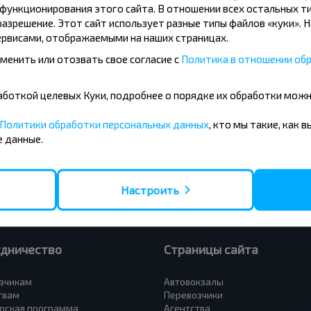
ункционирования этого сайта. В отношении всех остальных ти
азрешение. Этот сайт использует разные типы файлов «куки». 
рвисами, отображаемыми на наших страницах.
менить или отозвать свое согласие с
Политика в отношении обр
усные направления
бработкой целевых Куки, подробнее о порядке их обработки мож
- Барановичи
Вильнюс - Минск
 - Минск
Москва - Минск
Политики обработки персональных данных
, кто мы такие, как 
 Тересполь
Полоцк - Рига
 данные.
- Беловежская Пуща
Москва - Брест
- Минск
Минск - Вильнюс
а - Минск
Минск - Варшава
Петербург - Минск
Минск - Москва
Настроить
удничество
Страницы сайта
зчикам
Автовокзалы
твам
Перевозчики
рская программа
Агентства