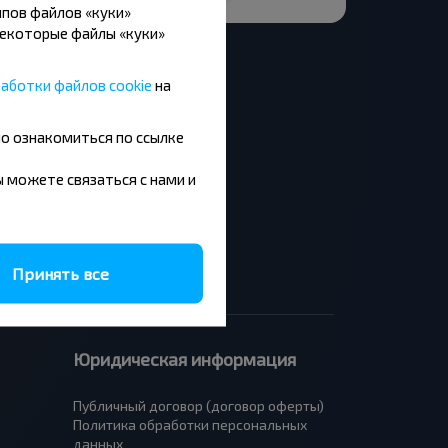
пов файлов «куки»
Некоторые файлы «куки»
аботки файлов cookie
на
но ознакомиться по ссылке
Москва - Барановичи
Минск - Будапешт
вы можете связаться с нами и
Брест - Люблин
Брест - Варшава
Принять все
Юридическая информация
Публичный договор (договор оферты)
Политика обработки персональных
данных