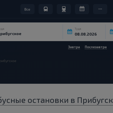
Все
уда
Туда
Завтра
Послезавтра
рибугское
бусные остановки в Прибугск