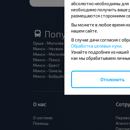
абсолютно необходимы для ф
необходимо получить ваше р
размещаются сторонними се
Вы можете в любое время из
нашем сайте.
Популярные автоб
В случае дачи согласия с о
Орша - Могилёв
Минск 
Обработка целевых куки
.
Минск - Несвиж
Гомель
Узнайте подробнее из нашей
Минск - Могилёв
Брест -
как мы обрабатываем личные
Минск - Пинск
Брест 
Минск - Брест
Брест 
Минск - Гомель
Варшав
Минск - Бобруйск
Санкт-
Отклонить
О нас
Сотр
О системе
Перево
Помощь
Агентс
Партне