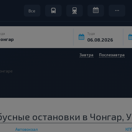
Все
уда
Туда
Завтра
Послезавтра
онгаре
усные остановки в Чонгар, 
Автовокзал
КП