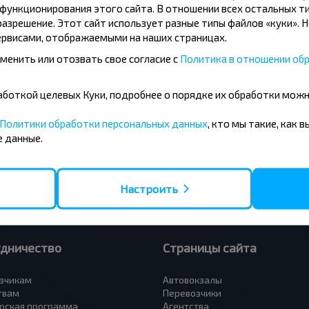
ункционирования этого сайта. В отношении всех остальных ти
азрешение. Этот сайт использует разные типы файлов «куки». 
рвисами, отображаемыми на наших страницах.
менить или отозвать свое согласие с
Политика в отношении обр
усные направления
бработкой целевых Куки, подробнее о порядке их обработки мож
- Барановичи
Вильнюс - Минск
 - Минск
Москва - Минск
Политики обработки персональных данных
, кто мы такие, как 
 Тересполь
Полоцк - Рига
 данные.
- Беловежская Пуща
Москва - Брест
- Минск
Минск - Вильнюс
а - Минск
Минск - Варшава
Петербург - Минск
Минск - Москва
Настроить
удничество
Страницы сайта
зчикам
Автовокзалы
твам
Перевозчики
рская программа
Агентства