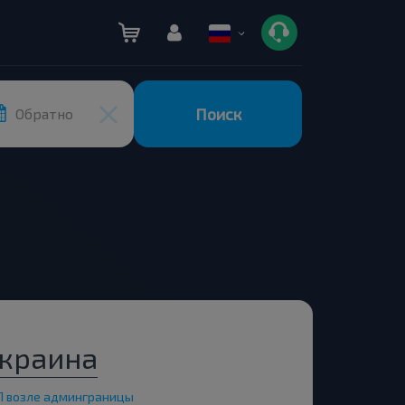
Поиск
Обратно
Украина
П возле админграницы