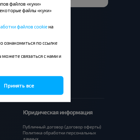
пов файлов «куки»
Некоторые файлы «куки»
аботки файлов cookie
на
но ознакомиться по ссылке
Москва - Барановичи
Минск - Будапешт
вы можете связаться с нами и
Брест - Люблин
Брест - Варшава
Принять все
Юридическая информация
Публичный договор (договор оферты)
Политика обработки персональных
данных