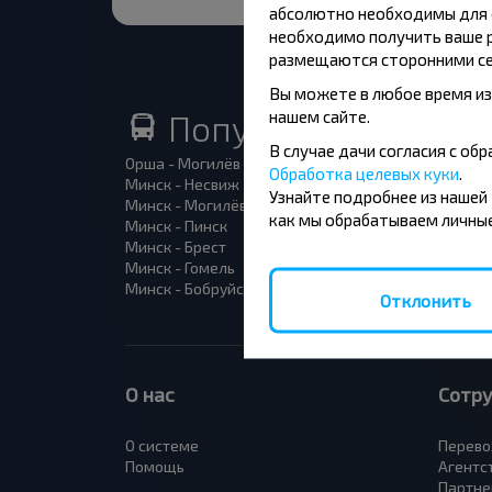
абсолютно необходимы для ф
необходимо получить ваше р
размещаются сторонними се
Вы можете в любое время из
нашем сайте.
Популярные автоб
В случае дачи согласия с о
Орша - Могилёв
Минск 
Обработка целевых куки
.
Минск - Несвиж
Гомель
Узнайте подробнее из нашей
Минск - Могилёв
Брест -
как мы обрабатываем личные
Минск - Пинск
Брест 
Минск - Брест
Брест 
Минск - Гомель
Варшав
Минск - Бобруйск
Санкт-
Отклонить
О нас
Сотр
О системе
Перево
Помощь
Агентс
Партне