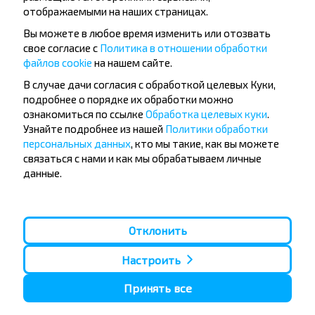
отображаемыми на наших страницах.
Вы можете в любое время изменить или отозвать
свое согласие с
Политика в отношении обработки
файлов cookie
на нашем сайте.
Популярные автобусные
В случае дачи согласия с обработкой целевых Куки,
направления
подробнее о порядке их обработки можно
ознакомиться по ссылке
Обработка целевых куки
.
Орша - Могилёв
Минск - Барановичи
Узнайте подробнее из нашей
Политики обработки
Минск - Несвиж
Гомель - Минск
персональных данных
, кто мы такие, как вы можете
Минск - Могилёв
Брест - Тересполь
связаться с нами и как мы обрабатываем личные
Минск - Пинск
Брест - Беловежская Пуща
Минск - Брест
Брест - Минск
данные.
Минск - Гомель
Варшава - Минск
Минск - Бобруйск
Санкт-Петербург - Минск
Вильнюс - Минск
Москва - Барановичи
Отклонить
Полоцк - Рига
Брест - Люблин
Москва - Брест
Брест - Варшава
Настроить
Минск - Вильнюс
Минск - Варшава
Принять все
Минск - Москва