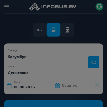
Все
Откуда
Куда
Туда
Обратно