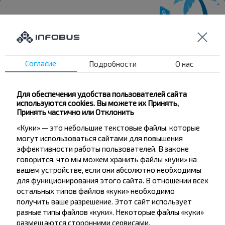
Хотите
Согласие
Подробности
О нас
путешествовать
дешевле?
Для обеспечения удобства пользователей сайта
используются cookies. Вы можете их Принять,
Не пропусти специальные акции, скидки и
Принять частично или Отклонить
другие интересные предложения INFOBUS.
«Куки» — это небольшие текстовые файлы, которые
Подпишись на получение новостей и
могут использоваться сайтами для повышения
путешествуй с нами дешевле!
эффективности работы пользователей. В законе
говорится, что мы можем хранить файлы «куки» на
вашем устройстве, если они абсолютно необходимы
для функционирования этого сайта. В отношении всех
остальных типов файлов «куки» необходимо
Подписаться
получить ваше разрешение. Этот сайт использует
разные типы файлов «куки». Некоторые файлы «куки»
размещаются сторонними сервисами,