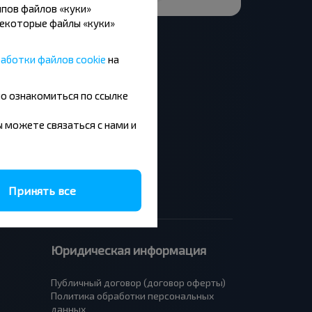
пов файлов «куки»
Некоторые файлы «куки»
аботки файлов cookie
на
но ознакомиться по ссылке
Москва - Барановичи
Минск - Будапешт
вы можете связаться с нами и
Брест - Люблин
Брест - Варшава
Принять все
Юридическая информация
Публичный договор (договор оферты)
Политика обработки персональных
данных