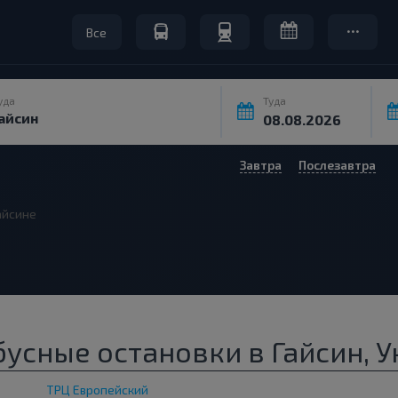
Все
уда
Туда
Завтра
Послезавтра
айсине
усные остановки в Гайсин, 
ТРЦ Европейский