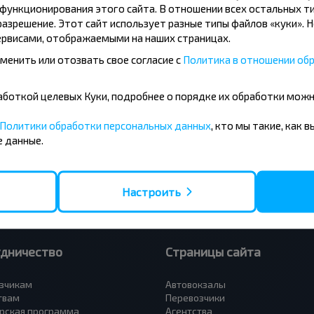
ункционирования этого сайта. В отношении всех остальных ти
азрешение. Этот сайт использует разные типы файлов «куки». 
рвисами, отображаемыми на наших страницах.
менить или отозвать свое согласие с
Политика в отношении обр
усные направления
бработкой целевых Куки, подробнее о порядке их обработки мож
- Барановичи
Вильнюс - Минск
 - Минск
Москва - Минск
Политики обработки персональных данных
, кто мы такие, как 
 Тересполь
Полоцк - Рига
 данные.
- Беловежская Пуща
Москва - Брест
- Минск
Минск - Вильнюс
а - Минск
Минск - Варшава
Петербург - Минск
Минск - Москва
Настроить
удничество
Страницы сайта
зчикам
Автовокзалы
твам
Перевозчики
рская программа
Агентства