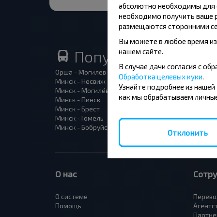
абсолютно необходимы для ф
необходимо получить ваше р
размещаются сторонними се
Вы можете в любое время из
нашем сайте.
Популярные автоб
В случае дачи согласия с о
Орша - Могилёв
Минск 
Обработка целевых куки
.
Минск - Несвиж
Гомель
Узнайте подробнее из нашей
Минск - Могилёв
Брест -
как мы обрабатываем личные
Минск - Пинск
Брест 
Минск - Брест
Брест 
Минск - Гомель
Варшав
Минск - Бобруйск
Санкт-
Отклонить
О нас
Сотр
О системе
Перево
Помощь
Агентс
Партне