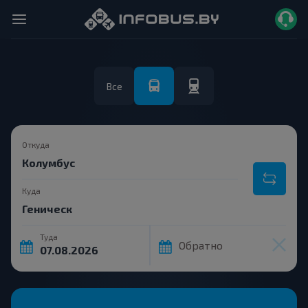
Все
Откуда
Куда
Туда
Обратно