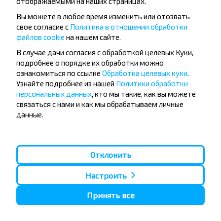
отображаемыми на наших страницах.
Вы можете в любое время изменить или отозвать
свое согласие с
Политика в отношении обработки
файлов cookie
на нашем сайте.
Популярные автобусные
В случае дачи согласия с обработкой целевых Куки,
направления
подробнее о порядке их обработки можно
Орша - Могилёв
Минск - Барановичи
ознакомиться по ссылке
Обработка целевых куки
.
Минск - Несвиж
Гомель - Минск
Узнайте подробнее из нашей
Политики обработки
Минск - Могилёв
Брест - Тересполь
персональных данных
, кто мы такие, как вы можете
Минск - Пинск
Брест - Беловежская Пуща
связаться с нами и как мы обрабатываем личные
Минск - Брест
Брест - Минск
данные.
Минск - Гомель
Варшава - Минск
Минск - Бобруйск
Санкт-Петербург - Минск
Вильнюс - Минск
Москва - Барановичи
Отклонить
Полоцк - Рига
Брест - Люблин
Москва - Брест
Брест - Варшава
Минск - Вильнюс
Настроить
Минск - Варшава
Минск - Москва
Принять все