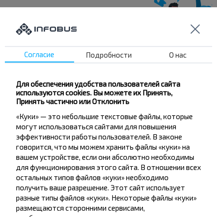
Хотите
путешествовать
Согласие
Подробности
О нас
дешевле?
Для обеспечения удобства пользователей сайта
Не пропусти специальные акции, скидки и
используются cookies. Вы можете их Принять,
другие интересные предложения INFOBUS.
Принять частично или Отклонить
Подпишись на получение новостей и
«Куки» — это небольшие текстовые файлы, которые
путешествуй с нами дешевле!
могут использоваться сайтами для повышения
эффективности работы пользователей. В законе
говорится, что мы можем хранить файлы «куки» на
вашем устройстве, если они абсолютно необходимы
для функционирования этого сайта. В отношении всех
остальных типов файлов «куки» необходимо
Подписаться
получить ваше разрешение. Этот сайт использует
разные типы файлов «куки». Некоторые файлы «куки»
размещаются сторонними сервисами,