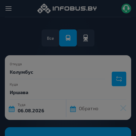
Все
Откуда
Куда
Туда
Обратно