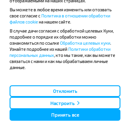
отображаемыми на наших страницах.
Вы можете в любое время изменить или отозвать
свое согласие с
Политика в отношении обработки
файлов cookie
на нашем сайте.
Популярные автобусные
В случае дачи согласия с обработкой целевых Куки,
направления
подробнее о порядке их обработки можно
Орша - Могилёв
Минск - Барановичи
ознакомиться по ссылке
Обработка целевых куки
.
Минск - Несвиж
Гомель - Минск
Узнайте подробнее из нашей
Политики обработки
Минск - Могилёв
Брест - Тересполь
персональных данных
, кто мы такие, как вы можете
Минск - Пинск
Брест - Беловежская Пуща
связаться с нами и как мы обрабатываем личные
Минск - Брест
Брест - Минск
данные.
Минск - Гомель
Варшава - Минск
Минск - Бобруйск
Санкт-Петербург - Минск
Вильнюс - Минск
Москва - Барановичи
Отклонить
Полоцк - Рига
Брест - Люблин
Москва - Брест
Брест - Варшава
Минск - Вильнюс
Настроить
Минск - Варшава
Минск - Москва
Принять все