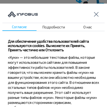
Хотите
путешествовать
Согласие
Подробности
О нас
дешевле?
Для обеспечения удобства пользователей сайта
Не пропусти специальные акции, скидки и
используются cookies. Вы можете их Принять,
другие интересные предложения INFOBUS.
Принять частично или Отклонить
Подпишись на получение новостей и
«Куки» — это небольшие текстовые файлы, которые
путешествуй с нами дешевле!
могут использоваться сайтами для повышения
эффективности работы пользователей. В законе
говорится, что мы можем хранить файлы «куки» на
вашем устройстве, если они абсолютно необходимы
для функционирования этого сайта. В отношении всех
остальных типов файлов «куки» необходимо
Подписаться
получить ваше разрешение. Этот сайт использует
разные типы файлов «куки». Некоторые файлы «куки»
размещаются сторонними сервисами,