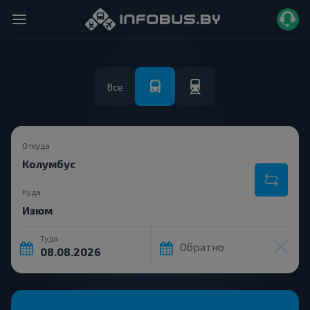
Все
Откуда
Куда
Туда
Обратно