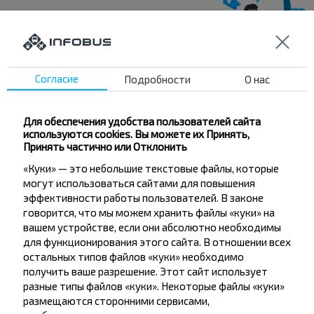
Хотите
путешествовать
Согласие
Подробности
О нас
дешевле?
Для обеспечения удобства пользователей сайта
Не пропусти специальные акции, скидки и
используются cookies. Вы можете их Принять,
другие интересные предложения INFOBUS.
Принять частично или Отклонить
Подпишись на получение новостей и
«Куки» — это небольшие текстовые файлы, которые
путешествуй с нами дешевле!
могут использоваться сайтами для повышения
эффективности работы пользователей. В законе
говорится, что мы можем хранить файлы «куки» на
вашем устройстве, если они абсолютно необходимы
для функционирования этого сайта. В отношении всех
остальных типов файлов «куки» необходимо
Подписаться
получить ваше разрешение. Этот сайт использует
разные типы файлов «куки». Некоторые файлы «куки»
размещаются сторонними сервисами,