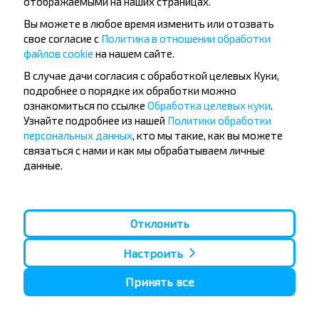
отображаемыми на наших страницах.
Вы можете в любое время изменить или отозвать
свое согласие с
Политика в отношении обработки
файлов cookie
на нашем сайте.
Популярные автобусные
В случае дачи согласия с обработкой целевых Куки,
направления
подробнее о порядке их обработки можно
Орша - Могилёв
Минск - Барановичи
ознакомиться по ссылке
Обработка целевых куки
.
Минск - Несвиж
Гомель - Минск
Узнайте подробнее из нашей
Политики обработки
Минск - Могилёв
Брест - Тересполь
персональных данных
, кто мы такие, как вы можете
Минск - Пинск
Брест - Беловежская Пуща
связаться с нами и как мы обрабатываем личные
Минск - Брест
Брест - Минск
данные.
Минск - Гомель
Варшава - Минск
Минск - Бобруйск
Санкт-Петербург - Минск
Вильнюс - Минск
Москва - Барановичи
Отклонить
Полоцк - Рига
Брест - Люблин
Москва - Брест
Брест - Варшава
Минск - Вильнюс
Настроить
Минск - Варшава
Минск - Москва
Принять все