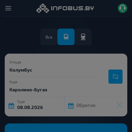
Все
Откуда
Куда
Туда
Обратно