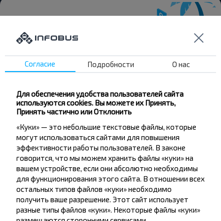
Хотите
Согласие
Подробности
О нас
путешествовать
дешевле?
Для обеспечения удобства пользователей сайта
используются cookies. Вы можете их Принять,
Не пропусти специальные акции, скидки и
Принять частично или Отклонить
другие интересные предложения INFOBUS.
«Куки» — это небольшие текстовые файлы, которые
Подпишись на получение новостей и
могут использоваться сайтами для повышения
путешествуй с нами дешевле!
эффективности работы пользователей. В законе
говорится, что мы можем хранить файлы «куки» на
вашем устройстве, если они абсолютно необходимы
для функционирования этого сайта. В отношении всех
остальных типов файлов «куки» необходимо
Подписаться
получить ваше разрешение. Этот сайт использует
разные типы файлов «куки». Некоторые файлы «куки»
размещаются сторонними сервисами,