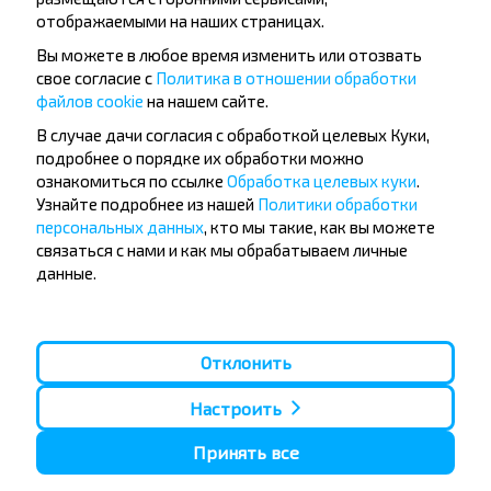
отображаемыми на наших страницах.
Вы можете в любое время изменить или отозвать
свое согласие с
Политика в отношении обработки
файлов cookie
на нашем сайте.
Популярные автобусные
В случае дачи согласия с обработкой целевых Куки,
направления
подробнее о порядке их обработки можно
ознакомиться по ссылке
Обработка целевых куки
.
Орша - Могилёв
Минск - Барановичи
Узнайте подробнее из нашей
Политики обработки
Минск - Несвиж
Гомель - Минск
персональных данных
, кто мы такие, как вы можете
Минск - Могилёв
Брест - Тересполь
связаться с нами и как мы обрабатываем личные
Минск - Пинск
Брест - Беловежская Пуща
данные.
Минск - Брест
Брест - Минск
Минск - Гомель
Варшава - Минск
Минск - Бобруйск
Санкт-Петербург - Минск
Отклонить
Вильнюс - Минск
Москва - Барановичи
Полоцк - Рига
Брест - Люблин
Москва - Брест
Брест - Варшава
Настроить
Минск - Вильнюс
Минск - Варшава
Принять все
Минск - Москва