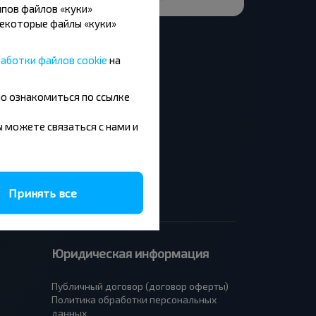
пов файлов «куки»
Некоторые файлы «куки»
аботки файлов cookie
на
но ознакомиться по ссылке
Москва - Барановичи
Минск - Будапешт
вы можете связаться с нами и
Брест - Люблин
Брест - Варшава
Принять все
Юридическая информация
Публичный договор (договор оферты)
Политика обработки персональных
данных