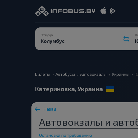
Откуда
К
Билеты
Автобусы
Автовокзалы
Украины
К
Катериновка, Украина
Назад
Автовокзалы и авто
Остановка по требованию