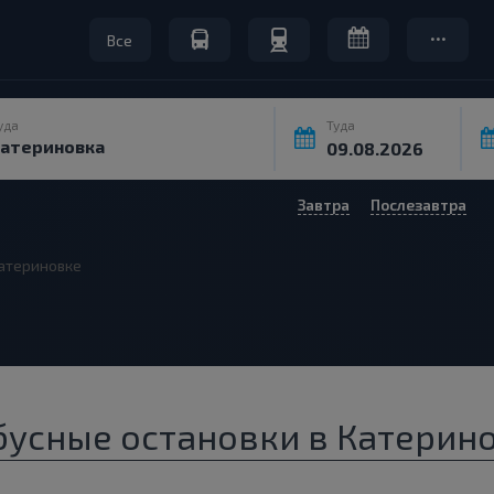
Все
уда
Туда
Завтра
Послезавтра
атериновке
бусные остановки в Катерино