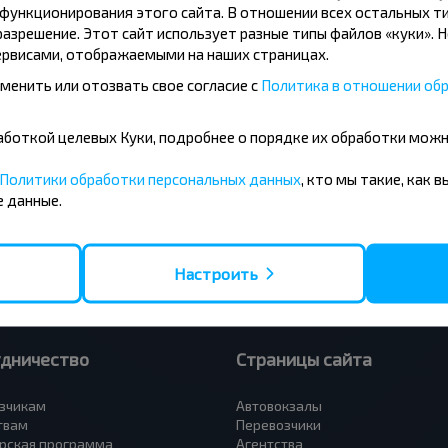
ункционирования этого сайта. В отношении всех остальных ти
азрешение. Этот сайт использует разные типы файлов «куки». 
рвисами, отображаемыми на наших страницах.
менить или отозвать свое согласие с
Политика в отношении обр
усные направления
бработкой целевых Куки, подробнее о порядке их обработки мож
- Барановичи
Вильнюс - Минск
 - Минск
Москва - Минск
Политики обработки персональных данных
, кто мы такие, как 
 Тересполь
Полоцк - Рига
 данные.
- Беловежская Пуща
Москва - Брест
- Минск
Минск - Вильнюс
а - Минск
Минск - Варшава
Петербург - Минск
Минск - Москва
Настроить
удничество
Страницы сайта
зчикам
Автовокзалы
твам
Перевозчики
рская программа
Агентства