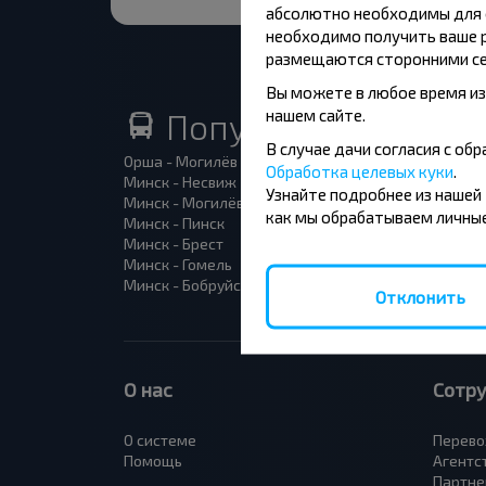
абсолютно необходимы для ф
необходимо получить ваше р
размещаются сторонними се
Вы можете в любое время из
нашем сайте.
Популярные автоб
В случае дачи согласия с о
Орша - Могилёв
Минск 
Обработка целевых куки
.
Минск - Несвиж
Гомель
Узнайте подробнее из нашей
Минск - Могилёв
Брест -
как мы обрабатываем личные
Минск - Пинск
Брест 
Минск - Брест
Брест 
Минск - Гомель
Варшав
Минск - Бобруйск
Санкт-
Отклонить
О нас
Сотр
О системе
Перево
Помощь
Агентс
Партне