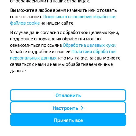
отображаемыми на наших страницах.
Вы можете в любое время изменить или отозвать
свое согласие с
Политика в отношении обработки
файлов cookie
на нашем сайте.
Популярные автобусные
В случае дачи согласия с обработкой целевых Куки,
направления
подробнее о порядке их обработки можно
Орша - Могилёв
Минск - Барановичи
ознакомиться по ссылке
Обработка целевых куки
.
Минск - Несвиж
Гомель - Минск
Узнайте подробнее из нашей
Политики обработки
Минск - Могилёв
Брест - Тересполь
персональных данных
, кто мы такие, как вы можете
Минск - Пинск
Брест - Беловежская Пуща
связаться с нами и как мы обрабатываем личные
Минск - Брест
Брест - Минск
данные.
Минск - Гомель
Варшава - Минск
Минск - Бобруйск
Санкт-Петербург - Минск
Вильнюс - Минск
Москва - Барановичи
Отклонить
Полоцк - Рига
Брест - Люблин
Москва - Брест
Брест - Варшава
Минск - Вильнюс
Настроить
Минск - Варшава
Минск - Москва
Принять все