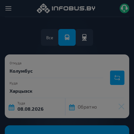
Все
Откуда
Куда
Туда
Обратно