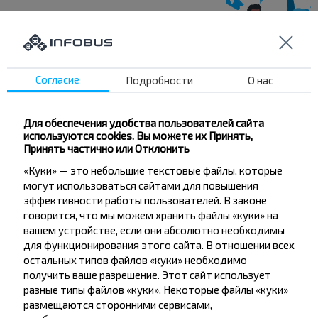
Хотите
путешествовать
Согласие
Подробности
О нас
дешевле?
Для обеспечения удобства пользователей сайта
Не пропусти специальные акции, скидки и
используются cookies. Вы можете их Принять,
другие интересные предложения INFOBUS.
Принять частично или Отклонить
Подпишись на получение новостей и
«Куки» — это небольшие текстовые файлы, которые
путешествуй с нами дешевле!
могут использоваться сайтами для повышения
эффективности работы пользователей. В законе
говорится, что мы можем хранить файлы «куки» на
вашем устройстве, если они абсолютно необходимы
для функционирования этого сайта. В отношении всех
остальных типов файлов «куки» необходимо
Подписаться
получить ваше разрешение. Этот сайт использует
разные типы файлов «куки». Некоторые файлы «куки»
размещаются сторонними сервисами,