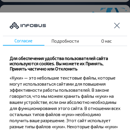
Хотите
Согласие
Подробности
О нас
путешествовать
дешевле?
Для обеспечения удобства пользователей сайта
используются cookies. Вы можете их Принять,
Принять частично или Отклонить
Не пропусти специальные акции, скидки и
другие интересные предложения INFOBUS.
«Куки» — это небольшие текстовые файлы, которые
Подпишись на получение новостей и
могут использоваться сайтами для повышения
путешествуй с нами дешевле!
эффективности работы пользователей. В законе
говорится, что мы можем хранить файлы «куки» на
вашем устройстве, если они абсолютно необходимы
для функционирования этого сайта. В отношении всех
остальных типов файлов «куки» необходимо
получить ваше разрешение. Этот сайт использует
Подписаться
разные типы файлов «куки». Некоторые файлы «куки»