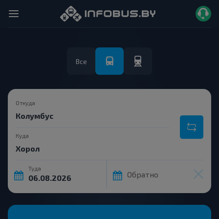
Все
Откуда
Куда
Туда
Обратно