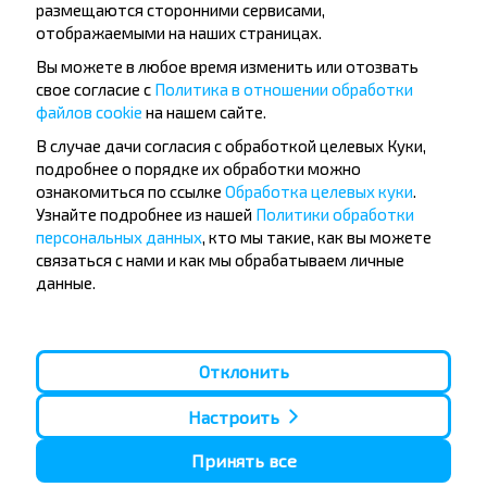
размещаются сторонними сервисами,
отображаемыми на наших страницах.
Вы можете в любое время изменить или отозвать
свое согласие с
Политика в отношении обработки
файлов cookie
на нашем сайте.
Популярные автобусные
В случае дачи согласия с обработкой целевых Куки,
подробнее о порядке их обработки можно
направления
ознакомиться по ссылке
Обработка целевых куки
.
Орша - Могилёв
Минск - Барановичи
Узнайте подробнее из нашей
Политики обработки
Минск - Несвиж
Гомель - Минск
персональных данных
, кто мы такие, как вы можете
Минск - Могилёв
Брест - Тересполь
связаться с нами и как мы обрабатываем личные
Минск - Пинск
Брест - Беловежская Пуща
данные.
Минск - Брест
Брест - Минск
Минск - Гомель
Варшава - Минск
Минск - Бобруйск
Санкт-Петербург - Минск
Отклонить
Вильнюс - Минск
Москва - Барановичи
Полоцк - Рига
Брест - Люблин
Настроить
Москва - Брест
Брест - Варшава
Минск - Вильнюс
Принять все
Минск - Варшава
Минск - Москва