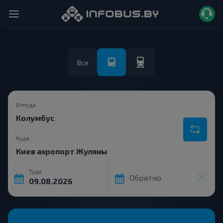
Все
Откуда
Куда
Туда
Обратно