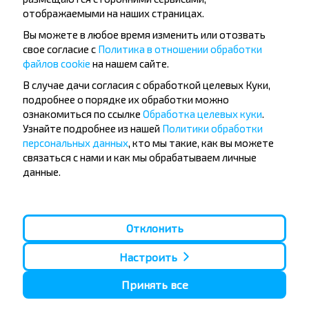
отображаемыми на наших страницах.
Вы можете в любое время изменить или отозвать
свое согласие с
Политика в отношении обработки
файлов cookie
на нашем сайте.
Популярные автобусные
В случае дачи согласия с обработкой целевых Куки,
направления
подробнее о порядке их обработки можно
ознакомиться по ссылке
Обработка целевых куки
.
Орша - Могилёв
Минск - Барановичи
Узнайте подробнее из нашей
Политики обработки
Минск - Несвиж
Гомель - Минск
персональных данных
, кто мы такие, как вы можете
Минск - Могилёв
Брест - Тересполь
связаться с нами и как мы обрабатываем личные
Минск - Пинск
Брест - Беловежская Пуща
данные.
Минск - Брест
Брест - Минск
Минск - Гомель
Варшава - Минск
Минск - Бобруйск
Санкт-Петербург - Минск
Отклонить
Вильнюс - Минск
Москва - Барановичи
Полоцк - Рига
Брест - Люблин
Москва - Брест
Брест - Варшава
Настроить
Минск - Вильнюс
Минск - Варшава
Принять все
Минск - Москва