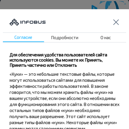
Хотите
Согласие
Подробности
О нас
путешествовать
дешевле?
Для обеспечения удобства пользователей сайта
используются cookies. Вы можете их Принять,
Не пропусти специальные акции, скидки и
Принять частично или Отклонить
другие интересные предложения INFOBUS.
«Куки» — это небольшие текстовые файлы, которые
Подпишись на получение новостей и
могут использоваться сайтами для повышения
путешествуй с нами дешевле!
эффективности работы пользователей. В законе
говорится, что мы можем хранить файлы «куки» на
вашем устройстве, если они абсолютно необходимы
для функционирования этого сайта. В отношении всех
остальных типов файлов «куки» необходимо
Подписаться
получить ваше разрешение. Этот сайт использует
разные типы файлов «куки». Некоторые файлы «куки»
размещаются сторонними сервисами,