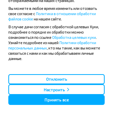
отображаемыми на наших страницах.
Вы можете в любое время изменить или отозвать
свое согласие с
Политика в отношении обработки
файлов cookie
на нашем сайте.
Популярные автобусные
В случае дачи согласия с обработкой целевых Куки,
направления
подробнее о порядке их обработки можно
Орша - Могилёв
Минск - Барановичи
ознакомиться по ссылке
Обработка целевых куки
.
Минск - Несвиж
Гомель - Минск
Узнайте подробнее из нашей
Политики обработки
Минск - Могилёв
Брест - Тересполь
персональных данных
, кто мы такие, как вы можете
Минск - Пинск
Брест - Беловежская Пуща
связаться с нами и как мы обрабатываем личные
Минск - Брест
Брест - Минск
данные.
Минск - Гомель
Варшава - Минск
Минск - Бобруйск
Санкт-Петербург - Минск
Вильнюс - Минск
Москва - Барановичи
Отклонить
Полоцк - Рига
Брест - Люблин
Москва - Брест
Брест - Варшава
Минск - Вильнюс
Настроить
Минск - Варшава
Минск - Москва
Принять все