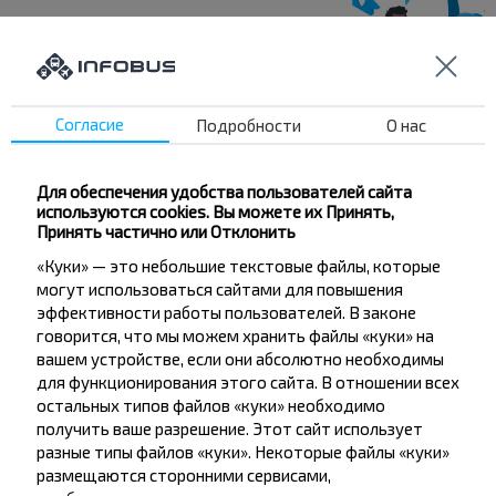
Хотите
путешествовать
Согласие
Подробности
О нас
дешевле?
Для обеспечения удобства пользователей сайта
Не пропусти специальные акции, скидки и
используются cookies. Вы можете их Принять,
другие интересные предложения INFOBUS.
Принять частично или Отклонить
Подпишись на получение новостей и
«Куки» — это небольшие текстовые файлы, которые
путешествуй с нами дешевле!
могут использоваться сайтами для повышения
эффективности работы пользователей. В законе
говорится, что мы можем хранить файлы «куки» на
вашем устройстве, если они абсолютно необходимы
для функционирования этого сайта. В отношении всех
остальных типов файлов «куки» необходимо
Подписаться
получить ваше разрешение. Этот сайт использует
разные типы файлов «куки». Некоторые файлы «куки»
размещаются сторонними сервисами,