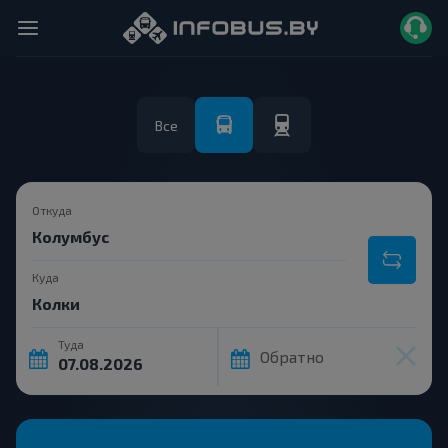
Все
Откуда
Куда
Туда
Обратно