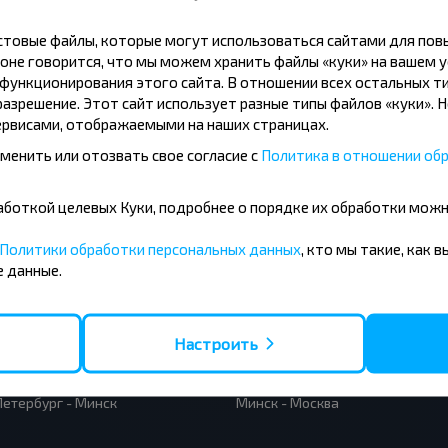
кстовые файлы, которые могут использоваться сайтами для по
Подписаться
оне говорится, что мы можем хранить файлы «куки» на вашем у
ункционирования этого сайта. В отношении всех остальных ти
азрешение. Этот сайт использует разные типы файлов «куки». 
рвисами, отображаемыми на наших страницах.
менить или отозвать свое согласие с
Политика в отношении обр
бработкой целевых Куки, подробнее о порядке их обработки мож
усные направления
Политики обработки персональных данных
, кто мы такие, как 
 данные.
- Барановичи
Вильнюс - Минск
 - Минск
Москва - Минск
 Тересполь
Полоцк - Рига
Настроить
- Беловежская Пуща
Москва - Брест
- Минск
Минск - Вильнюс
а - Минск
Минск - Варшава
Петербург - Минск
Минск - Москва