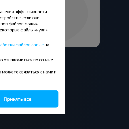
вышения эффективности
стройстве, если они
пов файлов «куки»
Некоторые файлы «куки»
аботки файлов cookie
на
но ознакомиться по ссылке
вы можете связаться с нами и
Москва - Барановичи
Минск - Будапешт
Брест - Люблин
Принять все
Брест - Варшава