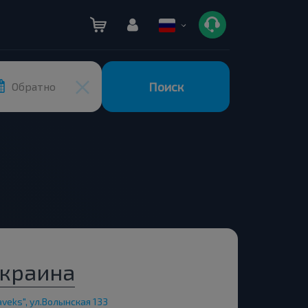
Поиск
Обратно
Украина
veks", ул.Волынская 133