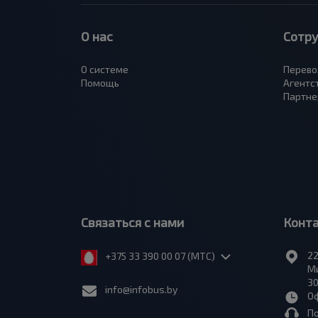
О нас
Сотр
О системе
Перево
Помощь
Агентс
Партне
Связаться с нами
Конт
22
+375 33 390 00 07 (МТС)
Ми
30
info@infobus.by
Оф
П