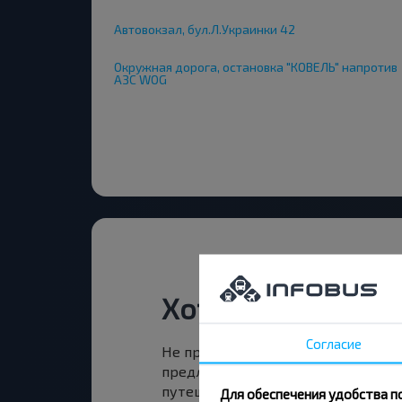
Автовокзал, бул.Л.Украинки 42
Окружная дорога, остановка "КОВЕЛЬ" напротив
АЗС WOG
Хотите путешест
Согласие
Не пропусти специальные акции, 
предложения INFOBUS. Подпишись
путешествуй с нами дешевле!
Для обеспечения удобства п