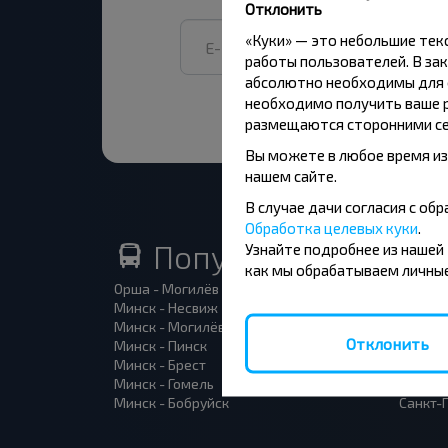
Отклонить
«Куки» — это небольшие те
работы пользователей. В зак
абсолютно необходимы для ф
необходимо получить ваше р
размещаются сторонними се
Вы можете в любое время из
нашем сайте.
В случае дачи согласия с о
Обработка целевых куки
.
Популярные автоб
Узнайте подробнее из нашей
как мы обрабатываем личные
Орша - Могилёв
Минск 
Минск - Несвиж
Гомель
Минск - Могилёв
Брест -
Отклонить
Минск - Пинск
Брест 
Минск - Брест
Брест 
Минск - Гомель
Варшав
Минск - Бобруйск
Санкт-