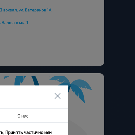
 вокзал, ул. Ветеранов 1А
. Варшавська 1
О нас
ь, Принять частично или