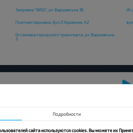
Заправка "WOG", ул. Варшавська 3Б
Ж/Д
Платная парковка, бул.Л.Украинки, 42
вул
Остановка городского транспорта, ул. Варшавська
3
вовать дешевле?
Подробности
скидки и другие интересные
 на получение новостей и
ользователей сайта используются cookies. Вы можете их Принят