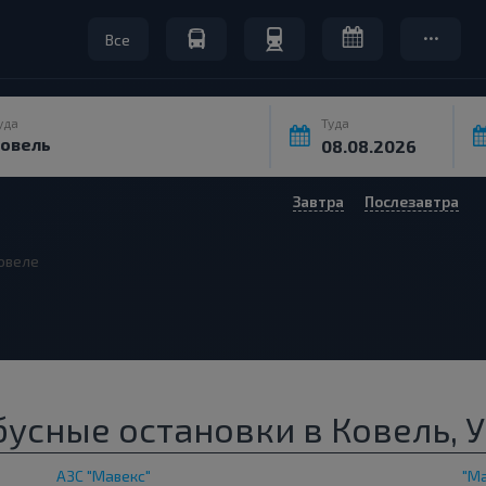
Все
уда
Туда
Завтра
Послезавтра
овеле
усные остановки в Ковель, 
АЗС "Мавекс"
"Ma