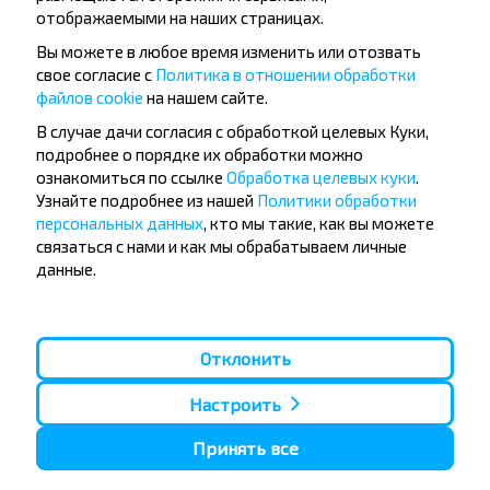
отображаемыми на наших страницах.
Вы можете в любое время изменить или отозвать
свое согласие с
Политика в отношении обработки
файлов cookie
на нашем сайте.
Популярные автобусные
В случае дачи согласия с обработкой целевых Куки,
направления
подробнее о порядке их обработки можно
ознакомиться по ссылке
Обработка целевых куки
.
Орша - Могилёв
Минск - Барановичи
Узнайте подробнее из нашей
Политики обработки
Минск - Несвиж
Гомель - Минск
персональных данных
, кто мы такие, как вы можете
Минск - Могилёв
Брест - Тересполь
связаться с нами и как мы обрабатываем личные
Минск - Пинск
Брест - Беловежская Пуща
Минск - Брест
Брест - Минск
данные.
Минск - Гомель
Варшава - Минск
Минск - Бобруйск
Санкт-Петербург - Минск
Вильнюс - Минск
Москва - Барановичи
Отклонить
Полоцк - Рига
Брест - Люблин
Москва - Брест
Брест - Варшава
Настроить
Минск - Вильнюс
Минск - Варшава
Принять все
Минск - Москва