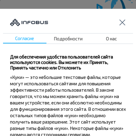
Хотите
Согласие
Подробности
О нас
путешествовать
дешевле?
Для обеспечения удобства пользователей сайта
используются cookies. Вы можете их Принять,
Не пропусти специальные акции, скидки и
Принять частично или Отклонить
другие интересные предложения INFOBUS.
«Куки» — это небольшие текстовые файлы, которые
Подпишись на получение новостей и
могут использоваться сайтами для повышения
путешествуй с нами дешевле!
эффективности работы пользователей. В законе
говорится, что мы можем хранить файлы «куки» на
вашем устройстве, если они абсолютно необходимы
для функционирования этого сайта. В отношении всех
остальных типов файлов «куки» необходимо
Подписаться
получить ваше разрешение. Этот сайт использует
разные типы файлов «куки». Некоторые файлы «куки»
размещаются сторонними сервисами,