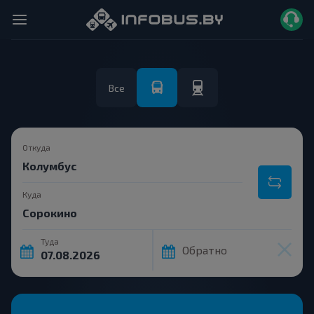
Все
Откуда
Куда
Туда
Обратно