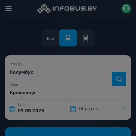
Все
Откуда
Куда
Туда
Обратно