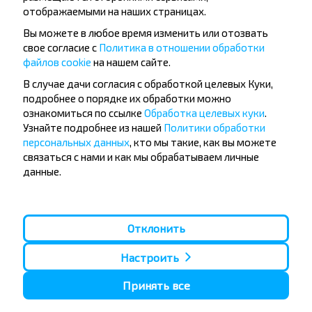
отображаемыми на наших страницах.
Вы можете в любое время изменить или отозвать
свое согласие с
Политика в отношении обработки
файлов cookie
на нашем сайте.
Популярные автобусные
В случае дачи согласия с обработкой целевых Куки,
направления
подробнее о порядке их обработки можно
ознакомиться по ссылке
Обработка целевых куки
.
Орша - Могилёв
Минск - Барановичи
Узнайте подробнее из нашей
Политики обработки
Минск - Несвиж
Гомель - Минск
персональных данных
, кто мы такие, как вы можете
Минск - Могилёв
Брест - Тересполь
связаться с нами и как мы обрабатываем личные
Минск - Пинск
Брест - Беловежская Пуща
Минск - Брест
Брест - Минск
данные.
Минск - Гомель
Варшава - Минск
Минск - Бобруйск
Санкт-Петербург - Минск
Вильнюс - Минск
Москва - Барановичи
Отклонить
Полоцк - Рига
Брест - Люблин
Москва - Брест
Брест - Варшава
Настроить
Минск - Вильнюс
Минск - Варшава
Принять все
Минск - Москва