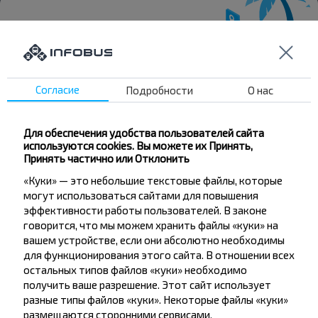
Хотите
Согласие
Подробности
О нас
путешествовать
дешевле?
Для обеспечения удобства пользователей сайта
используются cookies. Вы можете их Принять,
Не пропусти специальные акции, скидки и
Принять частично или Отклонить
другие интересные предложения INFOBUS.
«Куки» — это небольшие текстовые файлы, которые
Подпишись на получение новостей и
могут использоваться сайтами для повышения
путешествуй с нами дешевле!
эффективности работы пользователей. В законе
говорится, что мы можем хранить файлы «куки» на
вашем устройстве, если они абсолютно необходимы
для функционирования этого сайта. В отношении всех
остальных типов файлов «куки» необходимо
Подписаться
получить ваше разрешение. Этот сайт использует
разные типы файлов «куки». Некоторые файлы «куки»
размещаются сторонними сервисами,