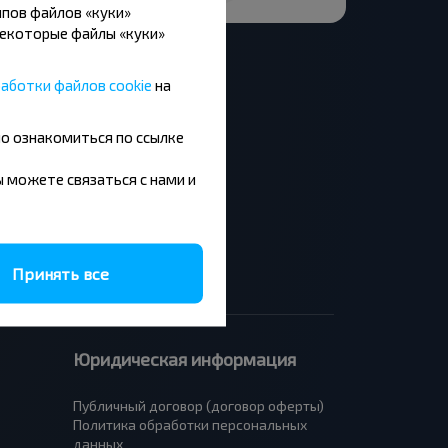
пов файлов «куки»
Некоторые файлы «куки»
аботки файлов cookie
на
но ознакомиться по ссылке
Москва - Барановичи
Минск - Будапешт
вы можете связаться с нами и
Брест - Люблин
Брест - Варшава
Принять все
Юридическая информация
Публичный договор (договор оферты)
Политика обработки персональных
данных