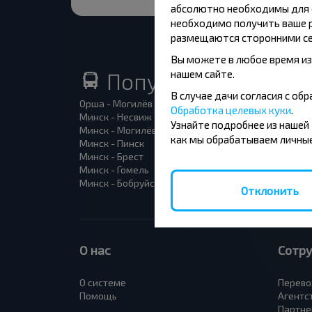
абсолютно необходимы для ф
необходимо получить ваше р
размещаются сторонними се
Вы можете в любое время из
нашем сайте.
Популярные автоб
В случае дачи согласия с о
Орша - Могилёв
Минск 
Обработка целевых куки
.
Минск - Несвиж
Гомель
Узнайте подробнее из нашей
Минск - Могилёв
Брест -
как мы обрабатываем личные
Минск - Пинск
Брест 
Минск - Брест
Брест 
Минск - Гомель
Варшав
Минск - Бобруйск
Санкт-
Отклонить
О нас
Сотр
О системе
Перево
Помощь
Агентс
Партне