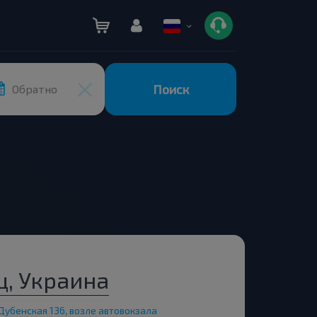
Поиск
Обратно
ц, Украина
Дубенская 136, возле автовокзала