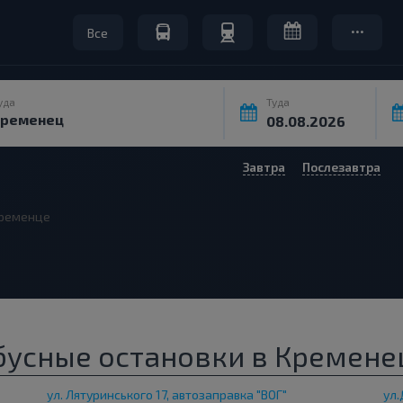
Все
уда
Туда
Завтра
Послезавтра
ременце
бусные остановки в Кремене
ул. Лятуринського 17, автозаправка "ВОГ"
ул.