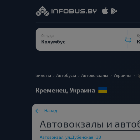
Откуда
К
Билеты
Автобусы
Автовокзалы
Украины
К
Кременец, Украина
Назад
Автовокзалы и авто
Автовокзал, ул.Дубенская 138