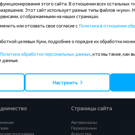
ункционирования этого сайта. В отношении всех остальных ти
азрешение. Этот сайт использует разные типы файлов «куки». 
рвисами, отображаемыми на наших страницах.
менить или отозвать свое согласие с
Политика в отношении обр
усные направления
бработкой целевых Куки, подробнее о порядке их обработки мож
- Барановичи
Вильнюс - Минск
 - Минск
Москва - Минск
Политики обработки персональных данных
, кто мы такие, как 
 Тересполь
Полоцк - Рига
 данные.
- Беловежская Пуща
Москва - Брест
- Минск
Минск - Вильнюс
а - Минск
Минск - Варшава
Петербург - Минск
Минск - Москва
Настроить
удничество
Страницы сайта
зчикам
Автовокзалы
твам
Перевозчики
рская программа
Агентства