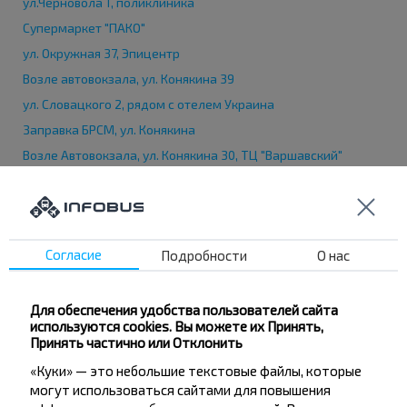
ул.Черновола 1, поликлиника
Супермаркет "ПАКО"
ул. Окружная 37, Эпицентр
Возле автовокзала, ул. Конякина 39
ул. Словацкого 2, рядом с отелем Украина
Заправка БРСМ, ул. Конякина
Возле Автовокзала, ул. Конякина 30, ТЦ "Варшавский"
Супермаркет "Епицентр", объездная дорога E85
Согласие
Подробности
О нас
Для обеспечения удобства пользователей сайта
используются cookies. Вы можете их Принять,
Принять частично или Отклонить
«Куки» — это небольшие текстовые файлы, которые
Хотите
могут использоваться сайтами для повышения
путешествовать