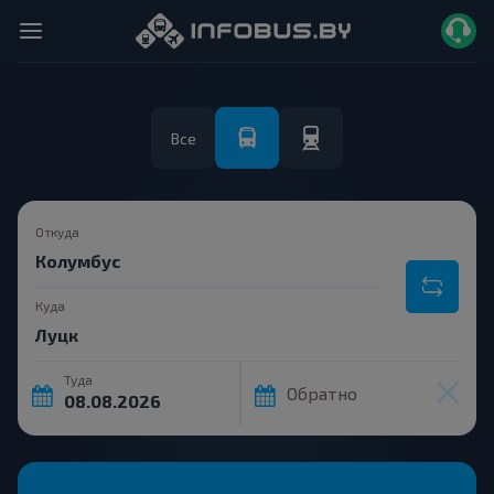
Все
Откуда
Куда
Туда
Обратно