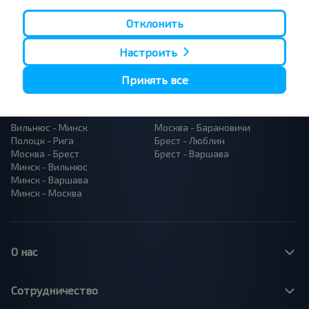
направления
Орша - Могилёв
Минск - Барановичи
Отклонить
Минск - Несвиж
Гомель - Минск
Минск - Могилёв
Брест - Тересполь
Настроить
Минск - Пинск
Брест - Беловежская Пуща
Минск - Брест
Брест - Минск
Принять все
Минск - Гомель
Варшава - Минск
Минск - Бобруйск
Санкт-Петербург - Минск
Вильнюс - Минск
Москва - Барановичи
Полоцк - Рига
Брест - Люблин
Москва - Брест
Брест - Варшава
Минск - Вильнюс
Минск - Варшава
Минск - Москва
О нас
Сотрудничество