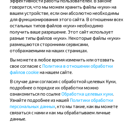
эффективности работы пользователей. В законе
говорится, что мы можем хранить файлы «куки» на
дешевле?
вашем устройстве, если они абсолютно необходимы
для функционирования этого сайта. В отношении всех
Не пропусти специальные акции, скидки и
остальных типов файлов «куки» необходимо
другие интересные предложения INFOBUS.
получить ваше разрешение. Этот сайт использует
Подпишись на получение новостей и
разные типы файлов «куки». Некоторые файлы «куки»
путешествуй с нами дешевле!
размещаются сторонними сервисами,
отображаемыми на наших страницах.
Вы можете в любое время изменить или отозвать
свое согласие с
Политика в отношении обработки
файлов cookie
на нашем сайте.
Подписаться
В случае дачи согласия с обработкой целевых Куки,
подробнее о порядке их обработки можно
ознакомиться по ссылке
Обработка целевых куки
.
Узнайте подробнее из нашей
Политики обработки
персональных данных
, кто мы такие, как вы можете
связаться с нами и как мы обрабатываем личные
данные.
Популярные автобусные