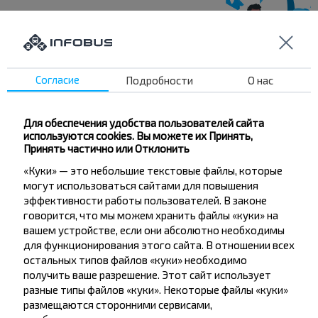
Хотите
путешествовать
Согласие
Подробности
О нас
дешевле?
Для обеспечения удобства пользователей сайта
Не пропусти специальные акции, скидки и
используются cookies. Вы можете их Принять,
другие интересные предложения INFOBUS.
Принять частично или Отклонить
Подпишись на получение новостей и
«Куки» — это небольшие текстовые файлы, которые
путешествуй с нами дешевле!
могут использоваться сайтами для повышения
эффективности работы пользователей. В законе
говорится, что мы можем хранить файлы «куки» на
вашем устройстве, если они абсолютно необходимы
для функционирования этого сайта. В отношении всех
остальных типов файлов «куки» необходимо
Подписаться
получить ваше разрешение. Этот сайт использует
разные типы файлов «куки». Некоторые файлы «куки»
размещаются сторонними сервисами,