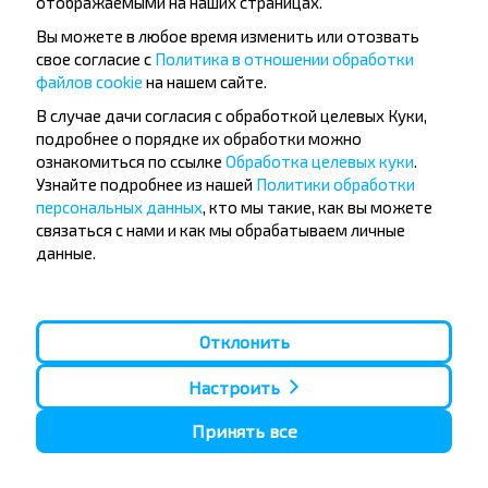
отображаемыми на наших страницах.
Вы можете в любое время изменить или отозвать
свое согласие с
Политика в отношении обработки
файлов cookie
на нашем сайте.
Популярные автобусные
В случае дачи согласия с обработкой целевых Куки,
направления
подробнее о порядке их обработки можно
Орша - Могилёв
Минск - Барановичи
ознакомиться по ссылке
Обработка целевых куки
.
Минск - Несвиж
Гомель - Минск
Узнайте подробнее из нашей
Политики обработки
Минск - Могилёв
Брест - Тересполь
персональных данных
, кто мы такие, как вы можете
Минск - Пинск
Брест - Беловежская Пуща
связаться с нами и как мы обрабатываем личные
Минск - Брест
Брест - Минск
данные.
Минск - Гомель
Варшава - Минск
Минск - Бобруйск
Санкт-Петербург - Минск
Вильнюс - Минск
Москва - Барановичи
Отклонить
Полоцк - Рига
Брест - Люблин
Москва - Брест
Брест - Варшава
Минск - Вильнюс
Настроить
Минск - Варшава
Минск - Москва
Принять все