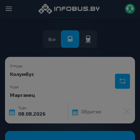
Все
Откуда
Куда
Туда
Обратно