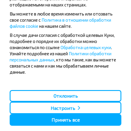
отображаемыми на наших страницах.
Вы можете в любое время изменить или отозвать
свое согласие с
Политика в отношении обработки
файлов cookie
на нашем сайте.
Популярные автобусные
В случае дачи согласия с обработкой целевых Куки,
направления
подробнее о порядке их обработки можно
ознакомиться по ссылке
Обработка целевых куки
.
Орша - Могилёв
Минск - Барановичи
Узнайте подробнее из нашей
Политики обработки
Минск - Несвиж
Гомель - Минск
персональных данных
, кто мы такие, как вы можете
Минск - Могилёв
Брест - Тересполь
связаться с нами и как мы обрабатываем личные
Минск - Пинск
Брест - Беловежская Пуща
Минск - Брест
Брест - Минск
данные.
Минск - Гомель
Варшава - Минск
Минск - Бобруйск
Санкт-Петербург - Минск
Вильнюс - Минск
Москва - Барановичи
Отклонить
Полоцк - Рига
Брест - Люблин
Москва - Брест
Брест - Варшава
Настроить
Минск - Вильнюс
Минск - Варшава
Принять все
Минск - Москва