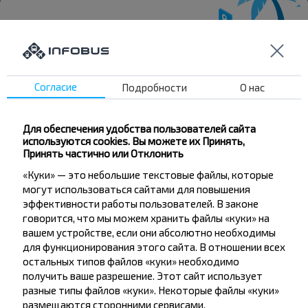
Хотите
Согласие
Подробности
О нас
путешествовать
дешевле?
Для обеспечения удобства пользователей сайта
используются cookies. Вы можете их Принять,
Не пропусти специальные акции, скидки и
Принять частично или Отклонить
другие интересные предложения INFOBUS.
«Куки» — это небольшие текстовые файлы, которые
Подпишись на получение новостей и
могут использоваться сайтами для повышения
путешествуй с нами дешевле!
эффективности работы пользователей. В законе
говорится, что мы можем хранить файлы «куки» на
вашем устройстве, если они абсолютно необходимы
для функционирования этого сайта. В отношении всех
остальных типов файлов «куки» необходимо
Подписаться
получить ваше разрешение. Этот сайт использует
разные типы файлов «куки». Некоторые файлы «куки»
размещаются сторонними сервисами,