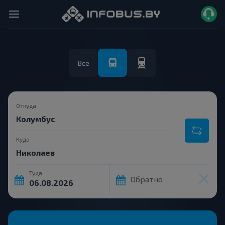
Все
Откуда
Куда
Туда
Обратно