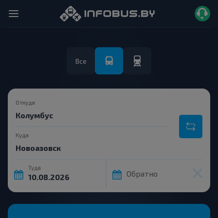
Все
Откуда
Куда
Туда
Обратно