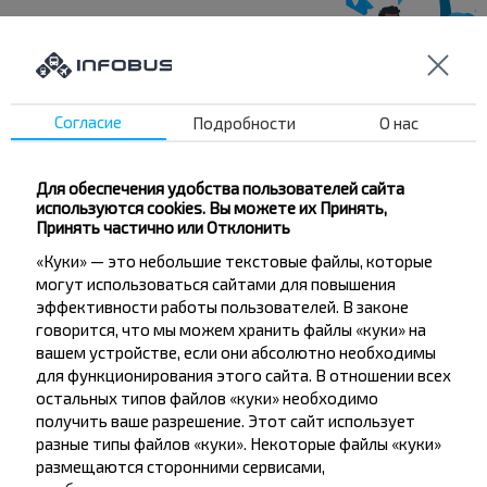
Хотите
путешествовать
Согласие
Подробности
О нас
дешевле?
Для обеспечения удобства пользователей сайта
Не пропусти специальные акции, скидки и
используются cookies. Вы можете их Принять,
другие интересные предложения INFOBUS.
Принять частично или Отклонить
Подпишись на получение новостей и
«Куки» — это небольшие текстовые файлы, которые
путешествуй с нами дешевле!
могут использоваться сайтами для повышения
эффективности работы пользователей. В законе
говорится, что мы можем хранить файлы «куки» на
вашем устройстве, если они абсолютно необходимы
для функционирования этого сайта. В отношении всех
остальных типов файлов «куки» необходимо
Подписаться
получить ваше разрешение. Этот сайт использует
разные типы файлов «куки». Некоторые файлы «куки»
размещаются сторонними сервисами,