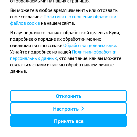
отображаемыми на наших страницах.
Вы можете в любое время изменить или отозвать
свое согласие с
Политика в отношении обработки
файлов cookie
на нашем сайте.
Популярные автобусные
В случае дачи согласия с обработкой целевых Куки,
направления
подробнее о порядке их обработки можно
Орша - Могилёв
Минск - Барановичи
ознакомиться по ссылке
Обработка целевых куки
.
Минск - Несвиж
Гомель - Минск
Узнайте подробнее из нашей
Политики обработки
Минск - Могилёв
Брест - Тересполь
персональных данных
, кто мы такие, как вы можете
Минск - Пинск
Брест - Беловежская Пуща
связаться с нами и как мы обрабатываем личные
Минск - Брест
Брест - Минск
данные.
Минск - Гомель
Варшава - Минск
Минск - Бобруйск
Санкт-Петербург - Минск
Вильнюс - Минск
Москва - Барановичи
Отклонить
Полоцк - Рига
Брест - Люблин
Москва - Брест
Брест - Варшава
Минск - Вильнюс
Настроить
Минск - Варшава
Минск - Москва
Принять все