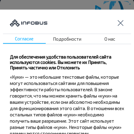
Хотите
Согласие
Подробности
О нас
путешествовать
дешевле?
Для обеспечения удобства пользователей сайта
используются cookies. Вы можете их Принять,
Не пропусти специальные акции, скидки и
Принять частично или Отклонить
другие интересные предложения INFOBUS.
«Куки» — это небольшие текстовые файлы, которые
Подпишись на получение новостей и
могут использоваться сайтами для повышения
путешествуй с нами дешевле!
эффективности работы пользователей. В законе
говорится, что мы можем хранить файлы «куки» на
вашем устройстве, если они абсолютно необходимы
для функционирования этого сайта. В отношении всех
остальных типов файлов «куки» необходимо
Подписаться
получить ваше разрешение. Этот сайт использует
разные типы файлов «куки». Некоторые файлы «куки»
размещаются сторонними сервисами,