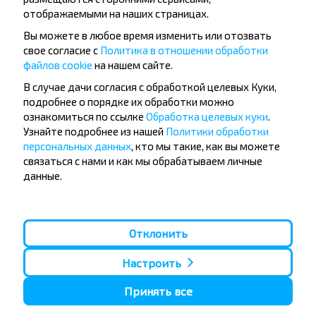
отображаемыми на наших страницах.
Вы можете в любое время изменить или отозвать
свое согласие с
Политика в отношении обработки
файлов cookie
на нашем сайте.
Популярные автобусные
В случае дачи согласия с обработкой целевых Куки,
направления
подробнее о порядке их обработки можно
ознакомиться по ссылке
Обработка целевых куки
.
Орша - Могилёв
Минск - Барановичи
Узнайте подробнее из нашей
Политики обработки
Минск - Несвиж
Гомель - Минск
персональных данных
, кто мы такие, как вы можете
Минск - Могилёв
Брест - Тересполь
связаться с нами и как мы обрабатываем личные
Минск - Пинск
Брест - Беловежская Пуща
данные.
Минск - Брест
Брест - Минск
Минск - Гомель
Варшава - Минск
Минск - Бобруйск
Санкт-Петербург - Минск
Отклонить
Вильнюс - Минск
Москва - Барановичи
Полоцк - Рига
Брест - Люблин
Москва - Брест
Брест - Варшава
Настроить
Минск - Вильнюс
Минск - Варшава
Принять все
Минск - Москва