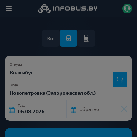
Все
Откуда
Куда
Туда
Обратно