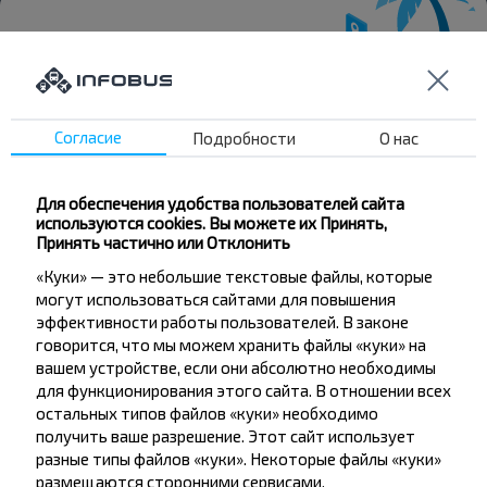
Хотите
Согласие
Подробности
О нас
путешествовать
дешевле?
Для обеспечения удобства пользователей сайта
используются cookies. Вы можете их Принять,
Не пропусти специальные акции, скидки и
Принять частично или Отклонить
другие интересные предложения INFOBUS.
«Куки» — это небольшие текстовые файлы, которые
Подпишись на получение новостей и
могут использоваться сайтами для повышения
путешествуй с нами дешевле!
эффективности работы пользователей. В законе
говорится, что мы можем хранить файлы «куки» на
вашем устройстве, если они абсолютно необходимы
для функционирования этого сайта. В отношении всех
остальных типов файлов «куки» необходимо
Подписаться
получить ваше разрешение. Этот сайт использует
разные типы файлов «куки». Некоторые файлы «куки»
размещаются сторонними сервисами,