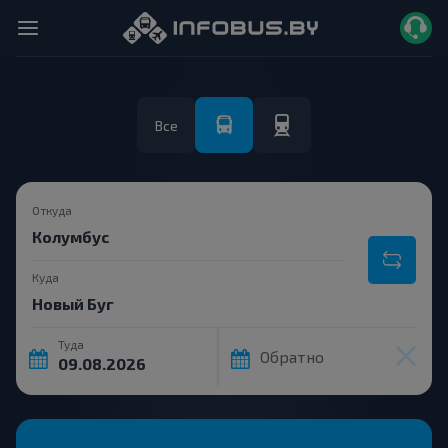
Все
Откуда
Куда
Туда
Обратно