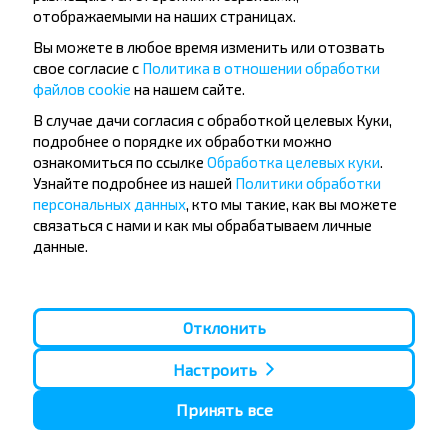
отображаемыми на наших страницах.
Вы можете в любое время изменить или отозвать
свое согласие с
Политика в отношении обработки
файлов cookie
на нашем сайте.
Популярные автобусные
В случае дачи согласия с обработкой целевых Куки,
направления
подробнее о порядке их обработки можно
ознакомиться по ссылке
Обработка целевых куки
.
Орша - Могилёв
Минск - Барановичи
Узнайте подробнее из нашей
Политики обработки
Минск - Несвиж
Гомель - Минск
персональных данных
, кто мы такие, как вы можете
Минск - Могилёв
Брест - Тересполь
связаться с нами и как мы обрабатываем личные
Минск - Пинск
Брест - Беловежская Пуща
Минск - Брест
Брест - Минск
данные.
Минск - Гомель
Варшава - Минск
Минск - Бобруйск
Санкт-Петербург - Минск
Вильнюс - Минск
Москва - Барановичи
Отклонить
Полоцк - Рига
Брест - Люблин
Москва - Брест
Брест - Варшава
Настроить
Минск - Вильнюс
Минск - Варшава
Принять все
Минск - Москва