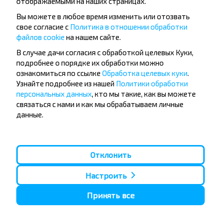
отображаемыми на наших страницах.
Вы можете в любое время изменить или отозвать
свое согласие с
Политика в отношении обработки
файлов cookie
на нашем сайте.
Популярные автобусные
В случае дачи согласия с обработкой целевых Куки,
направления
подробнее о порядке их обработки можно
Орша - Могилёв
Минск - Барановичи
ознакомиться по ссылке
Обработка целевых куки
.
Минск - Несвиж
Гомель - Минск
Узнайте подробнее из нашей
Политики обработки
Минск - Могилёв
Брест - Тересполь
персональных данных
, кто мы такие, как вы можете
Минск - Пинск
Брест - Беловежская Пуща
связаться с нами и как мы обрабатываем личные
Минск - Брест
Брест - Минск
данные.
Минск - Гомель
Варшава - Минск
Минск - Бобруйск
Санкт-Петербург - Минск
Вильнюс - Минск
Москва - Барановичи
Отклонить
Полоцк - Рига
Брест - Люблин
Москва - Брест
Брест - Варшава
Минск - Вильнюс
Настроить
Минск - Варшава
Минск - Москва
Принять все