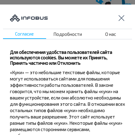
Хотите
путешествовать
Согласие
Подробности
О нас
дешевле?
Для обеспечения удобства пользователей сайта
Не пропусти специальные акции, скидки и
используются cookies. Вы можете их Принять,
другие интересные предложения INFOBUS.
Принять частично или Отклонить
Подпишись на получение новостей и
«Куки» — это небольшие текстовые файлы, которые
путешествуй с нами дешевле!
могут использоваться сайтами для повышения
эффективности работы пользователей. В законе
говорится, что мы можем хранить файлы «куки» на
вашем устройстве, если они абсолютно необходимы
для функционирования этого сайта. В отношении всех
остальных типов файлов «куки» необходимо
Подписаться
получить ваше разрешение. Этот сайт использует
разные типы файлов «куки». Некоторые файлы «куки»
размещаются сторонними сервисами,