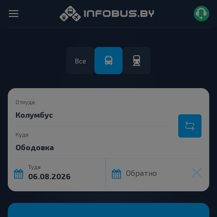
Все
Откуда
Куда
Туда
Обратно