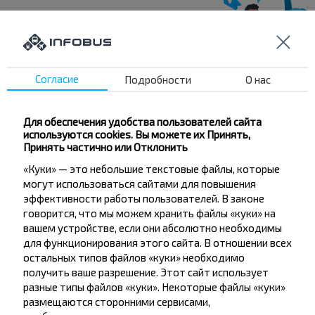
Хотите
путешествовать
Согласие
Подробности
О нас
дешевле?
Для обеспечения удобства пользователей сайта
Не пропусти специальные акции, скидки и
используются cookies. Вы можете их Принять,
другие интересные предложения INFOBUS.
Принять частично или Отклонить
Подпишись на получение новостей и
«Куки» — это небольшие текстовые файлы, которые
путешествуй с нами дешевле!
могут использоваться сайтами для повышения
эффективности работы пользователей. В законе
говорится, что мы можем хранить файлы «куки» на
вашем устройстве, если они абсолютно необходимы
для функционирования этого сайта. В отношении всех
остальных типов файлов «куки» необходимо
Подписаться
получить ваше разрешение. Этот сайт использует
разные типы файлов «куки». Некоторые файлы «куки»
размещаются сторонними сервисами,