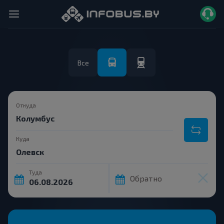
Все
Откуда
Куда
Туда
Обратно