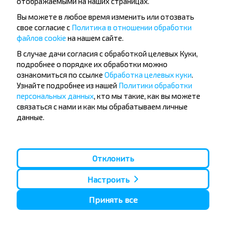
отображаемыми на наших страницах.
Вы можете в любое время изменить или отозвать
свое согласие с
Политика в отношении обработки
файлов cookie
на нашем сайте.
Популярные автобусные
В случае дачи согласия с обработкой целевых Куки,
направления
подробнее о порядке их обработки можно
Орша - Могилёв
Минск - Барановичи
ознакомиться по ссылке
Обработка целевых куки
.
Минск - Несвиж
Гомель - Минск
Узнайте подробнее из нашей
Политики обработки
Минск - Могилёв
Брест - Тересполь
персональных данных
, кто мы такие, как вы можете
Минск - Пинск
Брест - Беловежская Пуща
связаться с нами и как мы обрабатываем личные
Минск - Брест
Брест - Минск
данные.
Минск - Гомель
Варшава - Минск
Минск - Бобруйск
Санкт-Петербург - Минск
Вильнюс - Минск
Москва - Барановичи
Отклонить
Полоцк - Рига
Брест - Люблин
Москва - Брест
Брест - Варшава
Минск - Вильнюс
Настроить
Минск - Варшава
Минск - Москва
Принять все