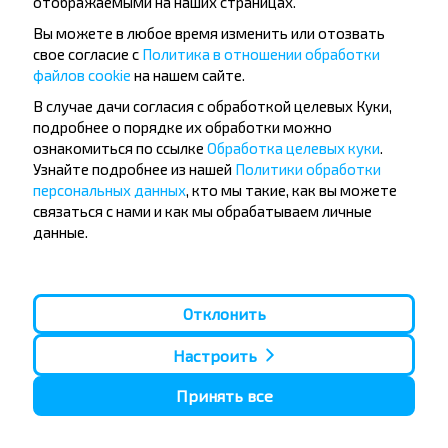
отображаемыми на наших страницах.
Вы можете в любое время изменить или отозвать
свое согласие с
Политика в отношении обработки
файлов cookie
на нашем сайте.
Популярные автобусные
В случае дачи согласия с обработкой целевых Куки,
направления
подробнее о порядке их обработки можно
Орша - Могилёв
Минск - Барановичи
ознакомиться по ссылке
Обработка целевых куки
.
Минск - Несвиж
Гомель - Минск
Узнайте подробнее из нашей
Политики обработки
Минск - Могилёв
Брест - Тересполь
персональных данных
, кто мы такие, как вы можете
Минск - Пинск
Брест - Беловежская Пуща
связаться с нами и как мы обрабатываем личные
Минск - Брест
Брест - Минск
данные.
Минск - Гомель
Варшава - Минск
Минск - Бобруйск
Санкт-Петербург - Минск
Вильнюс - Минск
Москва - Барановичи
Отклонить
Полоцк - Рига
Брест - Люблин
Москва - Брест
Брест - Варшава
Минск - Вильнюс
Настроить
Минск - Варшава
Минск - Москва
Принять все