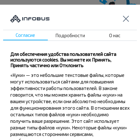
Хотите
путешествовать
Согласие
Подробности
О нас
дешевле?
Для обеспечения удобства пользователей сайта
Не пропусти специальные акции, скидки и
используются cookies. Вы можете их Принять,
другие интересные предложения INFOBUS.
Принять частично или Отклонить
Подпишись на получение новостей и
«Куки» — это небольшие текстовые файлы, которые
путешествуй с нами дешевле!
могут использоваться сайтами для повышения
эффективности работы пользователей. В законе
говорится, что мы можем хранить файлы «куки» на
вашем устройстве, если они абсолютно необходимы
для функционирования этого сайта. В отношении всех
остальных типов файлов «куки» необходимо
Подписаться
получить ваше разрешение. Этот сайт использует
разные типы файлов «куки». Некоторые файлы «куки»
размещаются сторонними сервисами,