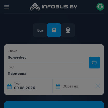
Все
Откуда
Куда
Туда
Обратно